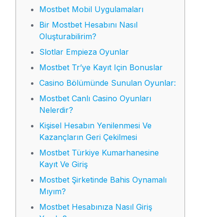
Mostbet Mobil Uygulamaları
Bir Mostbet Hesabını Nasıl
Oluşturabilirim?
Slotlar Empieza Oyunlar
Mostbet Tr’ye Kayıt Için Bonuslar
Casino Bölümünde Sunulan Oyunlar:
Mostbet Canlı Casino Oyunları
Nelerdir?
Kişisel Hesabın Yenilenmesi Ve
Kazançların Geri Çekilmesi
Mostbet Türkiye Kumarhanesine
Kayıt Ve Giriş
Mostbet Şirketinde Bahis Oynamalı
Mıyım?
Mostbet Hesabınıza Nasıl Giriş