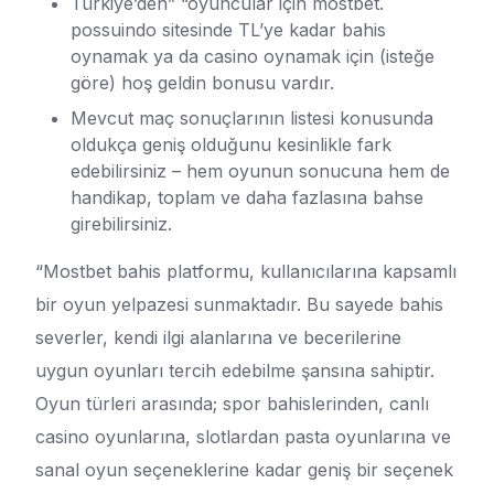
Türkiye’den” “oyuncular için mostbet.
possuindo sitesinde TL’ye kadar bahis
oynamak ya da casino oynamak için (isteğe
göre) hoş geldin bonusu vardır.
Mevcut maç sonuçlarının listesi konusunda
oldukça geniş olduğunu kesinlikle fark
edebilirsiniz – hem oyunun sonucuna hem de
handikap, toplam ve daha fazlasına bahse
girebilirsiniz.
“Mostbet bahis platformu, kullanıcılarına kapsamlı
bir oyun yelpazesi sunmaktadır. Bu sayede bahis
severler, kendi ilgi alanlarına ve becerilerine
uygun oyunları tercih edebilme şansına sahiptir.
Oyun türleri arasında; spor bahislerinden, canlı
casino oyunlarına, slotlardan pasta oyunlarına ve
sanal oyun seçeneklerine kadar geniş bir seçenek