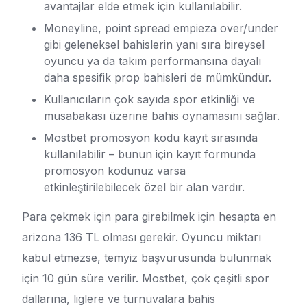
avantajlar elde etmek için kullanılabilir.
Moneyline, point spread empieza over/under
gibi geleneksel bahislerin yanı sıra bireysel
oyuncu ya da takım performansına dayalı
daha spesifik prop bahisleri de mümkündür.
Kullanıcıların çok sayıda spor etkinliği ve
müsabakası üzerine bahis oynamasını sağlar.
Mostbet promosyon kodu kayıt sırasında
kullanılabilir – bunun için kayıt formunda
promosyon kodunuz varsa
etkinleştirilebilecek özel bir alan vardır.
Para çekmek için para girebilmek için hesapta en
arizona 136 TL olması gerekir. Oyuncu miktarı
kabul etmezse, temyiz başvurusunda bulunmak
için 10 gün süre verilir. Mostbet, çok çeşitli spor
dallarına, liglere ve turnuvalara bahis