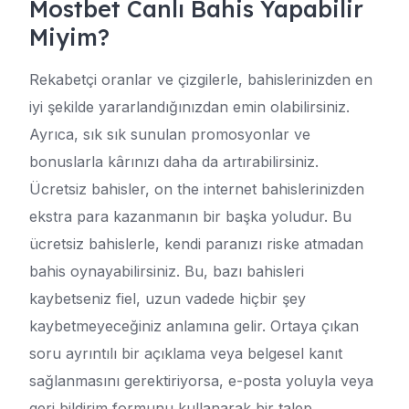
Mostbet Canlı Bahis Yapabilir
Miyim?
Rekabetçi oranlar ve çizgilerle, bahislerinizden en
iyi şekilde yararlandığınızdan emin olabilirsiniz.
Ayrıca, sık sık sunulan promosyonlar ve
bonuslarla kârınızı daha da artırabilirsiniz.
Ücretsiz bahisler, on the internet bahislerinizden
ekstra para kazanmanın bir başka yoludur. Bu
ücretsiz bahislerle, kendi paranızı riske atmadan
bahis oynayabilirsiniz. Bu, bazı bahisleri
kaybetseniz fiel, uzun vadede hiçbir şey
kaybetmeyeceğiniz anlamına gelir. Ortaya çıkan
soru ayrıntılı bir açıklama veya belgesel kanıt
sağlanmasını gerektiriyorsa, e-posta yoluyla veya
geri bildirim formunu kullanarak bir talep