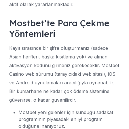
aktif olarak yararlanmaktadır.
Mostbet’te Para Çekme
Yöntemleri
Kayıt sırasında bir şifre oluşturmanız (sadece
Asian harfleri, başka kısıtlama yok) ve alınan
aktivasyon kodunu girmeniz gerekecektir. Mostbet
Casino web sürümü (tarayıcıdaki web sitesi), iOS
ve Android uygulamaları aracılığıyla oynanabilir.
Bir kumarhane ne kadar çok ödeme sistemine
güvenirse, o kadar güvenilirdir.
Mostbet yeni gelenler için sunduğu sadakat
programının piyasadaki en iyi program
olduğuna inanıyoruz.