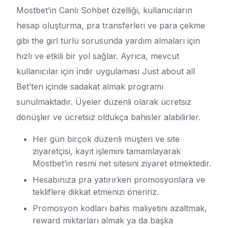
Mostbet’in Canlı Sohbet özelliği, kullanıcıların
hesap oluşturma, pra transferleri ve para çekme
gibi the girl türlü sorusunda yardım almaları için
hızlı ve etkili bir yol sağlar. Ayrıca, mevcut
kullanıcılar için i̇ndir uygulaması Just about all
Bet’ten içinde sadakat almak programı
sunulmaktadır. Üyeler düzenli olarak ücretsiz
dönüşler ve ücretsiz oldukça bahisler alabilirler.
Her gün birçok düzenli müşteri ve site
ziyaretçisi, kayıt işlemini tamamlayarak
Mostbet’in resmi net sitesini ziyaret etmektedir.
Hesabınıza pra yatırırken promosyonlara ve
tekliflere dikkat etmenizi öneririz.
Promosyon kodları bahis maliyetini azaltmak,
reward miktarları almak ya da başka