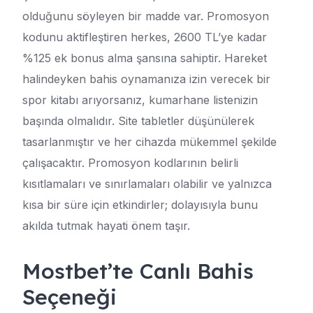
olduğunu söyleyen bir madde var. Promosyon
kodunu aktifleştiren herkes, 2600 TL’ye kadar
%125 ek bonus alma şansına sahiptir. Hareket
halindeyken bahis oynamanıza izin verecek bir
spor kitabı arıyorsanız, kumarhane listenizin
başında olmalıdır. Site tabletler düşünülerek
tasarlanmıştır ve her cihazda mükemmel şekilde
çalışacaktır. Promosyon kodlarının belirli
kısıtlamaları ve sınırlamaları olabilir ve yalnızca
kısa bir süre için etkindirler; dolayısıyla bunu
akılda tutmak hayati önem taşır.
Mostbet’te Canlı Bahis
Seçeneği