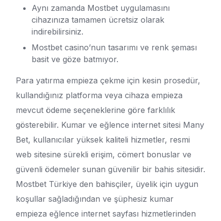
Aynı zamanda Mostbet uygulamasını
cihazınıza tamamen ücretsiz olarak
indirebilirsiniz.
Mostbet casino’nun tasarımı ve renk şeması
basit ve göze batmıyor.
Para yatırma empieza çekme için kesin prosedür,
kullandığınız platforma veya cihaza empieza
mevcut ödeme seçeneklerine göre farklılık
gösterebilir. Kumar ve eğlence internet sitesi Many
Bet, kullanıcılar yüksek kaliteli hizmetler, resmi
web sitesine sürekli erişim, cömert bonuslar ve
güvenli ödemeler sunan güvenilir bir bahis sitesidir.
Mostbet Türkiye den bahisçiler, üyelik için uygun
koşullar sağladığından ve şüphesiz kumar
empieza eğlence internet sayfası hizmetlerinden