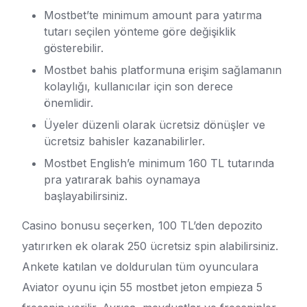
Mostbet’te minimum amount para yatırma
tutarı seçilen yönteme göre değişiklik
gösterebilir.
Mostbet bahis platformuna erişim sağlamanın
kolaylığı, kullanıcılar için son derece
önemlidir.
Üyeler düzenli olarak ücretsiz dönüşler ve
ücretsiz bahisler kazanabilirler.
Mostbet English’e minimum 160 TL tutarında
pra yatırarak bahis oynamaya
başlayabilirsiniz.
Casino bonusu seçerken, 100 TL’den depozito
yatırırken ek olarak 250 ücretsiz spin alabilirsiniz.
Ankete katılan ve doldurulan tüm oyunculara
Aviator oyunu için 55 mostbet jeton empieza 5