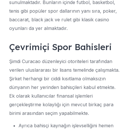
sunulmaktadır. Bunların içinde futbol, basketbol,
tenis gibi popüler spor dallarının yanı sıra, poker,
baccarat, black jack ve rulet gibi klasik casino
oyunları da yer almaktadır.
Çevrimiçi Spor Bahisleri
Şimdi Curacao düzenleyici otoriteleri tarafından
verilen uluslararası bir lisans temelinde çalışmakta.
Şirket herhangi bir ciddi kısıtlama olmaksızın
dünyanın her yerinden bahisçileri kabul etmekte.
Ek olarak kullanıcılar finansal işlemleri
gerçekleştirme kolaylığı için mevcut birkaç para
birimi arasından seçim yapabilmekte.
Ayrıca bahisçi kaynağın işlevselliğini hemen