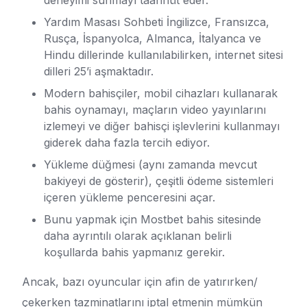
deneyimi sunmayı taahhüt eder.
Yardım Masası Sohbeti İngilizce, Fransızca,
Rusça, İspanyolca, Almanca, İtalyanca ve
Hindu dillerinde kullanılabilirken, internet sitesi
dilleri 25’i aşmaktadır.
Modern bahisçiler, mobil cihazları kullanarak
bahis oynamayı, maçların video yayınlarını
izlemeyi ve diğer bahisçi işlevlerini kullanmayı
giderek daha fazla tercih ediyor.
Yükleme düğmesi (aynı zamanda mevcut
bakiyeyi de gösterir), çeşitli ödeme sistemleri
içeren yükleme penceresini açar.
Bunu yapmak için Mostbet bahis sitesinde
daha ayrıntılı olarak açıklanan belirli
koşullarda bahis yapmanız gerekir.
Ancak, bazı oyuncular için afin de yatırırken/
çekerken tazminatlarını iptal etmenin mümkün