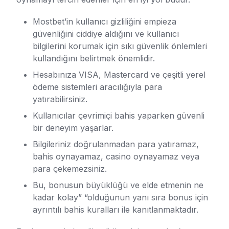
Mostbet’in kullanıcı gizliliğini empieza
güvenliğini ciddiye aldığını ve kullanıcı
bilgilerini korumak için sıkı güvenlik önlemleri
kullandığını belirtmek önemlidir.
Hesabınıza VISA, Mastercard ve çeşitli yerel
ödeme sistemleri aracılığıyla para
yatırabilirsiniz.
Kullanıcılar çevrimiçi bahis yaparken güvenli
bir deneyim yaşarlar.
Bilgileriniz doğrulanmadan para yatıramaz,
bahis oynayamaz, casino oynayamaz veya
para çekemezsiniz.
Bu, bonusun büyüklüğü ve elde etmenin ne
kadar kolay” “olduğunun yanı sıra bonus için
ayrıntılı bahis kuralları ile kanıtlanmaktadır.