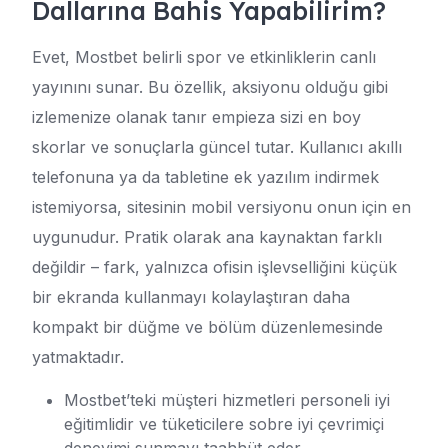
Dallarına Bahis Yapabilirim?
Evet, Mostbet belirli spor ve etkinliklerin canlı
yayınını sunar. Bu özellik, aksiyonu olduğu gibi
izlemenize olanak tanır empieza sizi en boy
skorlar ve sonuçlarla güncel tutar. Kullanıcı akıllı
telefonuna ya da tabletine ek yazılım indirmek
istemiyorsa, sitesinin mobil versiyonu onun için en
uygunudur. Pratik olarak ana kaynaktan farklı
değildir – fark, yalnızca ofisin işlevselliğini küçük
bir ekranda kullanmayı kolaylaştıran daha
kompakt bir düğme ve bölüm düzenlemesinde
yatmaktadır.
Mostbet’teki müşteri hizmetleri personeli iyi
eğitimlidir ve tüketicilere sobre iyi çevrimiçi