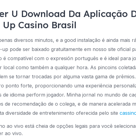
r U Download Da Aplicação D
n Up Casino Brasil
enas diversos minutos, e a good instalação é ainda mais r
n-up pode ser baixado gratuitamente em nosso site oficial
vo é compatível com o expresión português e é ideal para j
r local como também a qualquer hora. As pincoins coleta
odem se tornar trocadas por alguma vasta gama de prêmios.
tro ponto forte, proporcionando uma experiência personal
s de idioma perform jogador. Minha jornal no mundo de c
és de recomendação de o colega, e de manera acelerada me 
a diversidade de entretenimento oferecida pelo site
cassin
no ao vivo está cheia de opções legais para você selecionar
r ao vivo.