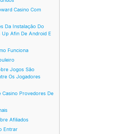
Fundos
pward Casino Com
s Da Instalação Do
n Up Afin De Android E
omo Funciona
uleiro
obre Jogos São
tre Os Jogadores
e Casino Provedores De
ais
re Afiliados
o Entrar