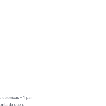
eletrônicas – 1 par
onta da que o