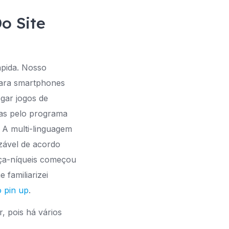
o Site
ápida. Nosso
 para smartphones
ogar jogos de
das pelo programa
 A multi-linguagem
izável de acordo
aça-níqueis começou
familiarizei
o pin up
.
, pois há vários