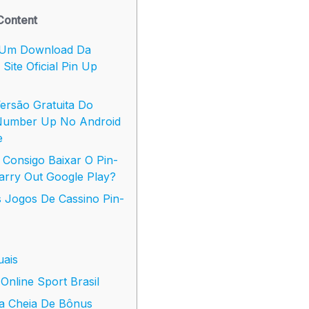
Content
 Um Download Da
Site Oficial Pin Up
ersão Gratuita Do
 Number Up No Android
e
Consigo Baixar O Pin-
arry Out Google Play?
 Jogos De Cassino Pin-
uais
Online Sport Brasil
a Cheia De Bônus