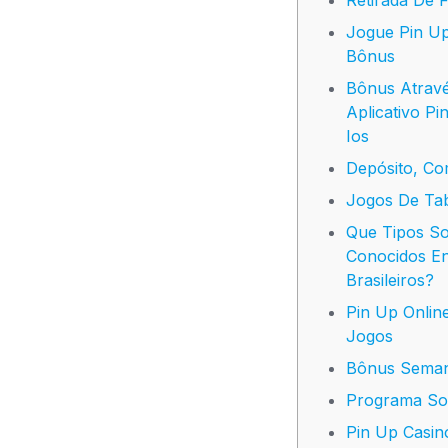
Retirada De 
Jogue Pin U
Bônus
Bônus Atravé
Aplicativo Pi
Ios
Depósito, C
Jogos De Tab
Que Tipos S
Conocidos En
Brasileiros?
Pin Up Onlin
Jogos
Bônus Seman
Programa Sob
Pin Up Casin