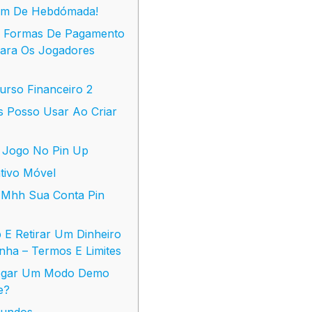
Fim De Hebdómada!
s Formas De Pagamento
Para Os Jogadores
rso Financeiro 2
 Posso Usar Ao Criar
e Jogo No Pin Up
ativo Móvel
 Mhh Sua Conta Pin
p E Retirar Um Dinheiro
ha – Termos E Limites
Jogar Um Modo Demo
e?