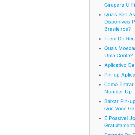
Girapara U 
Quais São A
Disponíveis 
Brasileiros?
Trem Do Recu
Quais Moedas
Uma Conta?
Aplicativo D
Pin-up Aplic
Como Entrar
Number Up
Baixar Pin-u
Que Você Gan
É Possível 
Gratuitament