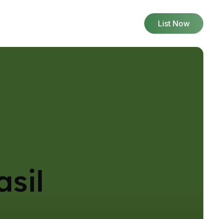
List Now
sil️
A