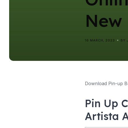
New P
16 MARCH, 2023
BY 
Download Pin-up Bra
Pin Up C
Artista 