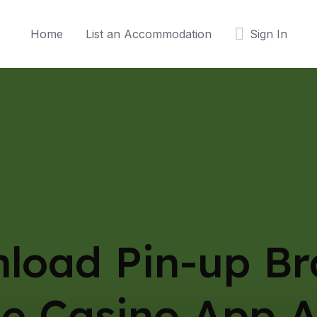
Home
List an Accommodation
Sign In
oad Pin-up Bra
ne Casino App 