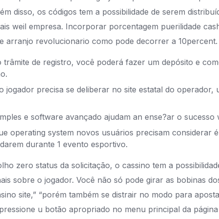
Além disso, os códigos tem a possibilidade de serem distribu
iais weil empresa. Incorporar porcentagem puerilidade cas
ade arranjo revolucionario como pode decorrer a 10percent.
 trâmite de registro, você poderá fazer um depósito e com
o.
 jogador precisa se deliberar no site estatal do operador,
simples e software avançado ajudam an ense?ar o sucesso 
que operating system novos usuários precisam considerar é
udarem durante 1 evento esportivo.
lho zero status da solicitação, o cassino tem a possibilidad
ais sobre o jogador. Você não só pode girar as bobinas do
ino site,” “porém também se distrair no modo para aposta
, pressione u botão apropriado no menu principal da página 