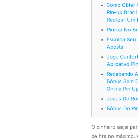
Como Obter 
Pin-up Brasil
Realizar Um 
Pin-up No Br
Escolha Seu
Aposta
Jogo Confort
Aplicativo Pi
Recebendo A
Bônus Sem D
Online Pin U
Jogos De Rol
Bônus Do Pi
O dinheiro ajajai pa
de hrs no máximo. 