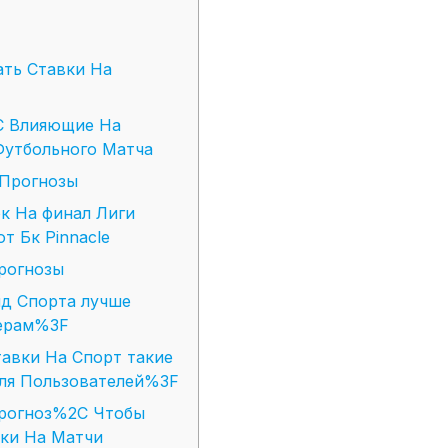
ать Ставки На
 Влияющие На
Футбольного Матча
Прогнозы
к На финал Лиги
т Бк Pinnacle
рогнозы
ид Спорта лучше
ерам%3F
авки На Спорт такие
ля Пользователей%3F
рогноз%2C Чтобы
вки На Матчи