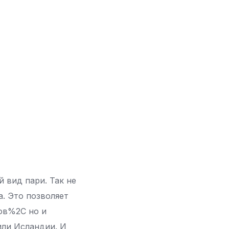
 вид пари. Так не
. Это позволяет
ров%2C но и
или Исландии. И