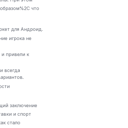
 образом%2C что
ркет для Андроид.
ие игрока не
 и привели к
и всегда
ариантов.
ости
ющий заключение
тавки и спорт
ак стало