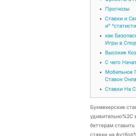
Прогнозы
Ставки и С
и” “статист
как Безопас
Игры в Спо
Высокие Ко
С чего Нача
Мобильное 
Ставок Онл
Ставки На 
Букмекерские ста
удивительно%2C в
беттерам ставить
ставки на футбол