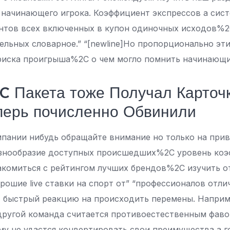
 начинающего игрока. Коэффициент экспрессов а сис
тов всех включенных в купон одиночных исходов%2
ельных словарное.” “[newline]Но пропорционально эт
риска проигрыша%2C о чем могло помнить начинающи
 Пакета тоже Получал Карточк
перь почисленно Обвинили
мпании нибудь обращайте внимание но только на при
азнообразие доступных происшедших%2C уровень коэ
комиться с рейтингом лучших брендов%2C изучить о
орошие live ставки на спорт от” “профессионалов отл
т быстрый реакцию на происходить перемены. Напри
другой команда считается противоестественным фав
ему не удастся конвертировать свои преимущества а г