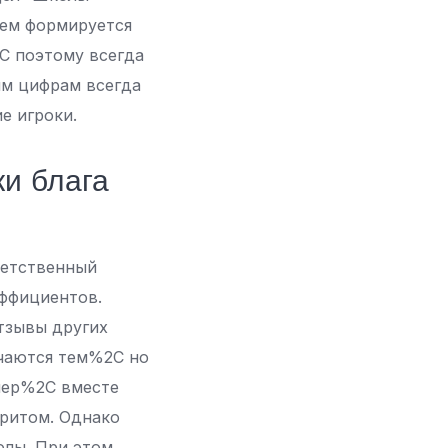
тем формируется
C поэтому всегда
им цифрам всегда
е игроки.
и блага
ветственный
ффициентов.
тзывы других
ичаются тем%2C но
мер%2C вместе
оритом. Однако
олы. При этом