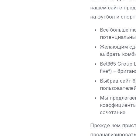
нашем сайте пред
на футбол и спор
Все больше лю
потенциальны
Желающим сдел
выбрать комб
Bet365 Group L
five”) – брит
Выбрав сайт 
пользователей
Мы предлагае
коэффициенты
сочетание.
Прежде чем прист
проанализировать