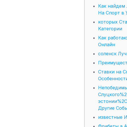
Как найдем
На Спорт в 
которых Ст
Категории
Как работаю
Онлайн
соленск Лу
Преимущест
Ставки на С
Особенност
Непобедимы
Слуцкого%2
эстонии%2C
Другие Соб
известные 
Фрибеты а 