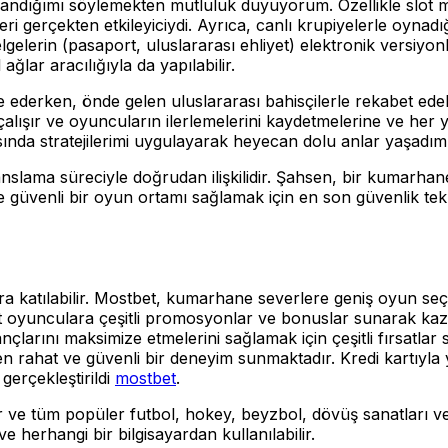
ndığımı söylemekten mutluluk duyuyorum. Özellikle slot 
leri gerçekten etkileyiciydi. Ayrıca, canlı krupiyelerle oyna
lerin (pasaport, uluslararası ehliyet) elektronik versiyonlar
lar aracılığıyla da yapılabilir.
e ederken, önde gelen uluslararası bahisçilerle rekabet edebi
alışır ve oyuncuların ilerlemelerini kaydetmelerine ve her
ında stratejilerimi uygulayarak heyecan dolu anlar yaşadım
isanslama süreciyle doğrudan ilişkilidir. Şahsen, bir kuma
 güvenli bir oyun ortamı sağlamak için en son güvenlik tekno
katılabilir. Mostbet, kumarhane severlere geniş oyun seç
oyunculara çeşitli promosyonlar ve bonuslar sunarak kazan
nçlarını maksimize etmelerini sağlamak için çeşitli fırsatla
en rahat ve güvenli bir deneyim sunmaktadır. Kredi kartıyla 
gerçekleştirildi
mostbet
.
ve tüm popüler futbol, hokey, beyzbol, dövüş sanatları ve ha
e herhangi bir bilgisayardan kullanılabilir.