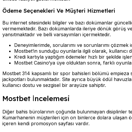
Ödeme Seçenekleri Ve Müşteri Hizmetleri
Bu internet sitesindeki bilgiler ve bazı dokümanlar güncel
vermemektedir. Bazı dokümanlarda ileriye dönük görüş ve t
yansıtmaktadır ve belli varsayımları içermektedir.
Deneyimlerimde, sorularımı ve sorunlarımı çözmek için 
Mostbet’in sunduğu oyunlarla ilgili olarak, kullanıc
Kredi kartıyla yaptığım ödemeler hızlı bir şekilde işl
Mostbet Casino‘ya üye olduktan sonra, farklı oyunla
Mostbet 314 kapsamlı bir spor bahisleri bölümü empieza san
jackpotları bulunmaktadır. Site ayrıca büyük ödül havuzları
kullanıcı dostu ve sezgisel bir arayüze sahiptir.
Mostbet İncelemesi
Diğer bahis bürolarının çoğunda bulunmayan disiplinler tems
Kumarhanenin müşterileri için on binlerce dolara ulaşan öd
içeren kendi promosyon sayfası vardır.