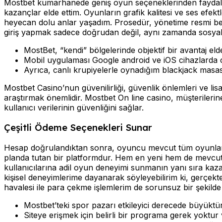
Mostbet kumarhanede geniş oyun seçeneklerinden faydala
kazançlar elde ettim. Oyunların grafik kalitesi ve ses efekt
heyecan dolu anlar yaşadım. Prosedür, yönetime resmi belge
giriş yapmak sadece doğrudan değil, aynı zamanda sosyal ağ
MostBet, “kendi” bölgelerinde objektif bir avantaj eld
Mobil uygulaması Google android ve iOS cihazlarda ç
Ayrıca, canlı krupiyelerle oynadığım blackjack masas
Mostbet Casino’nun güvenilirliği, güvenlik önlemleri ve l
araştırmak önemlidir. Mostbet On line casino, müşterilerine
kullanıcı verilerinin güvenliğini sağlar.
Çeşitli Ödeme Seçenekleri Sunar
Hesap doğrulandıktan sonra, oyuncu mevcut tüm oyunlara 
planda tutan bir platformdur. Hem en yeni hem de mevcut 
kullanıcılarına adil oyun deneyimi sunmanın yanı sıra kaza
kişisel deneyimlerime dayanarak söyleyebilirim ki, gerçekt
havalesi ile para çekme işlemlerim de sorunsuz bir şekilde 
Mostbet’teki spor pazarı etkileyici derecede büyüktür 
Siteye erişmek için belirli bir programa gerek yoktur v