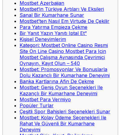
Mostbet Azerbaijan
Mostbet’in Türkiye Artıları Ve Eksileri
Sanal Bir Kumarhane Sunar
Mostbet’ten Nasıl Em Virtude De Çekilir
Para Yatırma Empieza Çekme
Bir Yanıt Yazın Yanıtı Iptal Et”
Kişisel Deneyimlerim
Kategori: Mostbet Online Casino Resmi
Site On Line Casino Mostbet Para Için
Mostbet Çalışma Aynasında Çevrimiçi
Oynayın, Kayıt Olun – 540
Mostbet: Promosyonlar Ve Bonuslarla
Dolu Kazançlı Bir Kumarhane Deneyimi
Banka Kartlarına Afin De Çekme
Mostbet: Geniş Oyun Seçenekleri Ile
Kazançlı Bir Kumarhane Deneyimi
Mostbet Para Vermiyo
Popüler Turlar
Çeşitli Spor Bahisleri Seçenekleri Sunar
Mostbet: Kolay Ödeme Seçenekleri Ile
Rahat Ve Güvenli Bir Kumarhane
Deneyimi