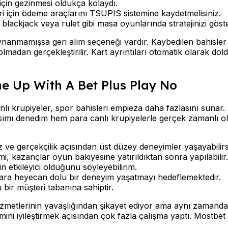
 için gezinmesi oldukça kolaydı.
i için ödeme araçlarını TSUPIS sistemine kaydetmelisiniz.
r blackjack veya rulet gibi masa oyunlarında stratejinizi göste
anmamışsa geri alım seçeneği vardır. Kaybedilen bahisler içi
madan gerçekleştirilir. Kart ayrıntıları otomatik olarak dol
e Up With A Bet Plus Play No
nlı krupiyeler, spor bahisleri empieza daha fazlasını sunar
ımı denedim hem para canlı krupiyelerle gerçek zamanlı ola
z ve gerçekçilik açısından üst düzey deneyimler yaşayabilirs
, kazançlar oyun bakiyesine yatırıldıktan sonra yapılabilir.
n etkileyici olduğunu söyleyebilirim.
ılara heyecan dolu bir deneyim yaşatmayı hedeflemektedir.
 bir müşteri tabanına sahiptir.
izmetlerinin yavaşlığından şikayet ediyor ama aynı zamanda
stemini iyileştirmek açısından çok fazla çalışma yaptı. Mostb