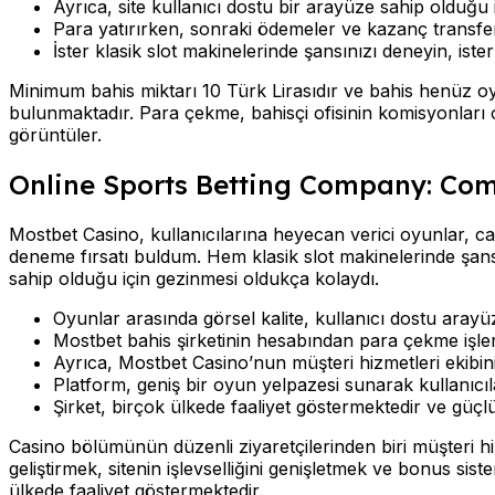
Ayrıca, site kullanıcı dostu bir arayüze sahip olduğu
Para yatırırken, sonraki ödemeler ve kazanç transfer
İster klasik slot makinelerinde şansınızı deneyin, iste
Minimum bahis miktarı 10 Türk Lirasıdır ve bahis henüz oyn
bulunmaktadır. Para çekme, bahisçi ofisinin komisyonları ol
görüntüler.
Online Sports Betting Company: Com
Mostbet Casino, kullanıcılarına heyecan verici oyunlar, ca
deneme fırsatı buldum. Hem klasik slot makinelerinde şans
sahip olduğu için gezinmesi oldukça kolaydı.
Oyunlar arasında görsel kalite, kullanıcı dostu arayü
Mostbet bahis şirketinin hesabından para çekme işlemi
Ayrıca, Mostbet Casino’nun müşteri hizmetleri ekibini
Platform, geniş bir oyun yelpazesi sunarak kullanıc
Şirket, birçok ülkede faaliyet göstermektedir ve güçlü
Casino bölümünün düzenli ziyaretçilerinden biri müşteri h
geliştirmek, sitenin işlevselliğini genişletmek ve bonus si
ülkede faaliyet göstermektedir.