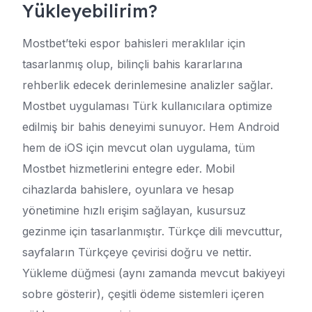
Yükleyebilirim?
Mostbet’teki espor bahisleri meraklılar için
tasarlanmış olup, bilinçli bahis kararlarına
rehberlik edecek derinlemesine analizler sağlar.
Mostbet uygulaması Türk kullanıcılara optimize
edilmiş bir bahis deneyimi sunuyor. Hem Android
hem de iOS için mevcut olan uygulama, tüm
Mostbet hizmetlerini entegre eder. Mobil
cihazlarda bahislere, oyunlara ve hesap
yönetimine hızlı erişim sağlayan, kusursuz
gezinme için tasarlanmıştır. Türkçe dili mevcuttur,
sayfaların Türkçeye çevirisi doğru ve nettir.
Yükleme düğmesi (aynı zamanda mevcut bakiyeyi
sobre gösterir), çeşitli ödeme sistemleri içeren