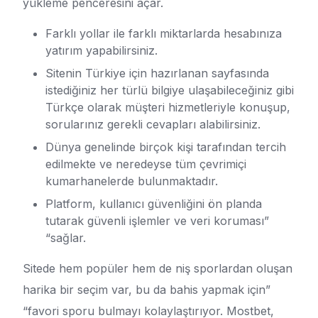
yükleme penceresini açar.
Farklı yollar ile farklı miktarlarda hesabınıza
yatırım yapabilirsiniz.
Sitenin Türkiye için hazırlanan sayfasında
istediğiniz her türlü bilgiye ulaşabileceğiniz gibi
Türkçe olarak müşteri hizmetleriyle konuşup,
sorularınız gerekli cevapları alabilirsiniz.
Dünya genelinde birçok kişi tarafından tercih
edilmekte ve neredeyse tüm çevrimiçi
kumarhanelerde bulunmaktadır.
Platform, kullanıcı güvenliğini ön planda
tutarak güvenli işlemler ve veri koruması”
“sağlar.
Sitede hem popüler hem de niş sporlardan oluşan
harika bir seçim var, bu da bahis yapmak için”
“favori sporu bulmayı kolaylaştırıyor. Mostbet,