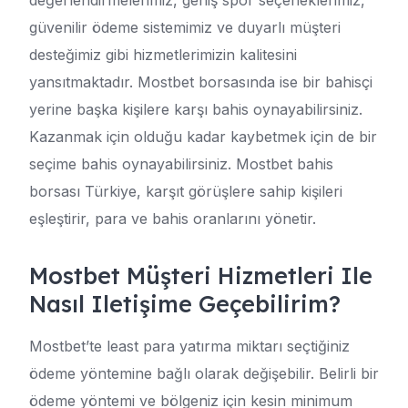
değerlendirmelerimiz, geniş spor seçeneklerimiz,
güvenilir ödeme sistemimiz ve duyarlı müşteri
desteğimiz gibi hizmetlerimizin kalitesini
yansıtmaktadır. Mostbet borsasında ise bir bahisçi
yerine başka kişilere karşı bahis oynayabilirsiniz.
Kazanmak için olduğu kadar kaybetmek için de bir
seçime bahis oynayabilirsiniz. Mostbet bahis
borsası Türkiye, karşıt görüşlere sahip kişileri
eşleştirir, para ve bahis oranlarını yönetir.
Mostbet Müşteri Hizmetleri Ile
Nasıl Iletişime Geçebilirim?
Mostbet’te least para yatırma miktarı seçtiğiniz
ödeme yöntemine bağlı olarak değişebilir. Belirli bir
ödeme yöntemi ve bölgeniz için kesin minimum