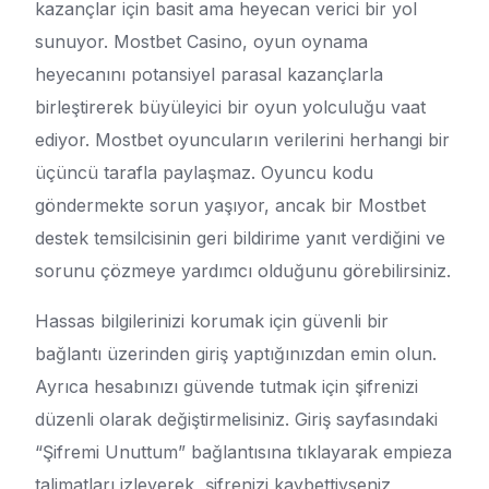
kazançlar için basit ama heyecan verici bir yol
sunuyor. Mostbet Casino, oyun oynama
heyecanını potansiyel parasal kazançlarla
birleştirerek büyüleyici bir oyun yolculuğu vaat
ediyor. Mostbet oyuncuların verilerini herhangi bir
üçüncü tarafla paylaşmaz. Oyuncu kodu
göndermekte sorun yaşıyor, ancak bir Mostbet
destek temsilcisinin geri bildirime yanıt verdiğini ve
sorunu çözmeye yardımcı olduğunu görebilirsiniz.
Hassas bilgilerinizi korumak için güvenli bir
bağlantı üzerinden giriş yaptığınızdan emin olun.
Ayrıca hesabınızı güvende tutmak için şifrenizi
düzenli olarak değiştirmelisiniz. Giriş sayfasındaki
“Şifremi Unuttum” bağlantısına tıklayarak empieza
talimatları izleyerek, şifrenizi kaybettiyseniz