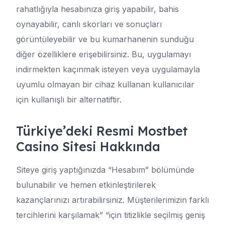
rahatlığıyla hesabınıza giriş yapabilir, bahis
oynayabilir, canlı skorları ve sonuçları
görüntüleyebilir ve bu kumarhanenin sunduğu
diğer özelliklere erişebilirsiniz. Bu, uygulamayı
indirmekten kaçınmak isteyen veya uygulamayla
uyumlu olmayan bir cihaz kullanan kullanıcılar
için kullanışlı bir alternatiftir.
Türkiye’deki Resmi Mostbet
Casino Sitesi Hakkında
Siteye giriş yaptığınızda “Hesabım” bölümünde
bulunabilir ve hemen etkinleştirilerek
kazançlarınızı artırabilirsiniz. Müşterilerimizin farklı
tercihlerini karşılamak” “için titizlikle seçilmiş geniş