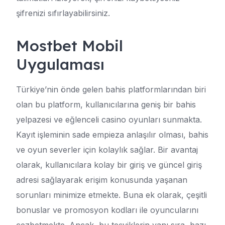
şifrenizi sıfırlayabilirsiniz.
Mostbet Mobil
Uygulaması
Türkiye’nin önde gelen bahis platformlarından biri
olan bu platform, kullanıcılarına geniş bir bahis
yelpazesi ve eğlenceli casino oyunları sunmakta.
Kayıt işleminin sade empieza anlaşılır olması, bahis
ve oyun severler için kolaylık sağlar. Bir avantaj
olarak, kullanıcılara kolay bir giriş ve güncel giriş
adresi sağlayarak erişim konusunda yaşanan
sorunları minimize etmekte. Buna ek olarak, çeşitli
bonuslar ve promosyon kodları ile oyuncularını