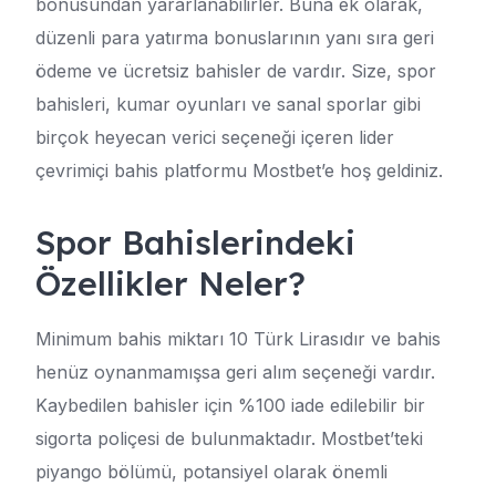
bonusundan yararlanabilirler. Buna ek olarak,
düzenli para yatırma bonuslarının yanı sıra geri
ödeme ve ücretsiz bahisler de vardır. Size, spor
bahisleri, kumar oyunları ve sanal sporlar gibi
birçok heyecan verici seçeneği içeren lider
çevrimiçi bahis platformu Mostbet’e hoş geldiniz.
Spor Bahislerindeki
Özellikler Neler?
Minimum bahis miktarı 10 Türk Lirasıdır ve bahis
henüz oynanmamışsa geri alım seçeneği vardır.
Kaybedilen bahisler için %100 iade edilebilir bir
sigorta poliçesi de bulunmaktadır. Mostbet’teki
piyango bölümü, potansiyel olarak önemli