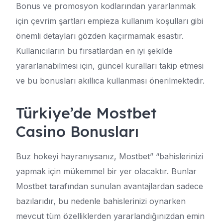
Bonus ve promosyon kodlarından yararlanmak
için çevrim şartları empieza kullanım koşulları gibi
önemli detayları gözden kaçırmamak esastır.
Kullanıcıların bu fırsatlardan en iyi şekilde
yararlanabilmesi için, güncel kuralları takip etmesi
ve bu bonusları akıllıca kullanması önerilmektedir.
Türkiye’de Mostbet
Casino Bonusları
Buz hokeyi hayranıysanız, Mostbet” “bahislerinizi
yapmak için mükemmel bir yer olacaktır. Bunlar
Mostbet tarafından sunulan avantajlardan sadece
bazılarıdır, bu nedenle bahislerinizi oynarken
mevcut tüm özelliklerden yararlandığınızdan emin