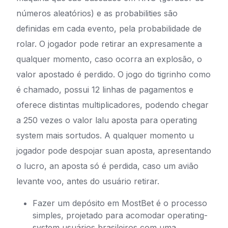
números aleatórios) e as probabilities são
definidas em cada evento, pela probabilidade de
rolar. O jogador pode retirar an expresamente a
qualquer momento, caso ocorra an explosão, o
valor apostado é perdido. O jogo do tigrinho como
é chamado, possui 12 linhas de pagamentos e
oferece distintas multiplicadores, podendo chegar
a 250 vezes o valor lalu aposta para operating
system mais sortudos. A qualquer momento u
jogador pode despojar suan aposta, apresentando
o lucro, an aposta só é perdida, caso um avião
levante voo, antes do usuário retirar.
Fazer um depósito em MostBet é o processo
simples, projetado para acomodar operating-
system usuários brasileiros com uma