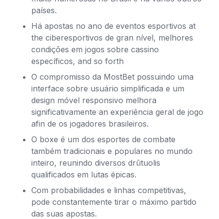
países.
Há apostas no ano de eventos esportivos at
the ciberesportivos de gran nível, melhores
condições em jogos sobre cassino
específicos, and so forth
O compromisso da MostBet possuindo uma
interface sobre usuário simplificada e um
design móvel responsivo melhora
significativamente an experiência geral de jogo
afin de os jogadores brasileiros.
O boxe é um dos esportes de combate
também tradicionais e populares no mundo
inteiro, reunindo diversos drūtuolis
qualificados em lutas épicas.
Com probabilidades e linhas competitivas,
pode constantemente tirar o máximo partido
das suas apostas.