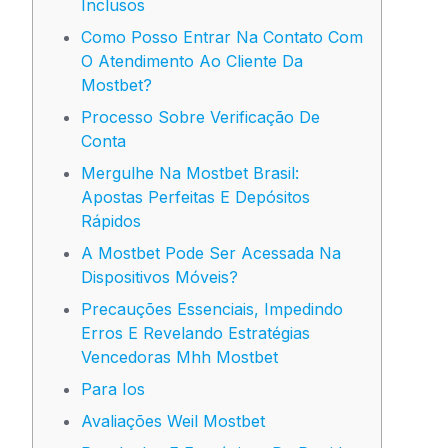
Inclusos
Como Posso Entrar Na Contato Com
O Atendimento Ao Cliente Da
Mostbet?
Processo Sobre Verificação De
Conta
Mergulhe Na Mostbet Brasil:
Apostas Perfeitas E Depósitos
Rápidos
A Mostbet Pode Ser Acessada Na
Dispositivos Móveis?
Precauções Essenciais, Impedindo
Erros E Revelando Estratégias
Vencedoras Mhh Mostbet
Para Ios
Avaliações Weil Mostbet