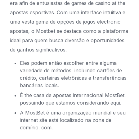
era afin de entusiastas de games de casino at the
apostas esportivas. Com uma interface intuitiva e
uma vasta gama de opções de jogos electronic
apostas, o Mostbet se destaca como a plataforma
ideal para quem busca diversão e oportunidades
de ganhos significativos.
Eles podem então escolher entre alguma
variedade de métodos, incluindo cartões de
crédito, carteiras eletrônicas e transferências
bancárias locais.
É the casa de apostas internacional MostBet.
possuindo que estamos considerando aqui.
A MostBet é uma organização mundial e seu
internet site está localizado na zona de
domínio. com.