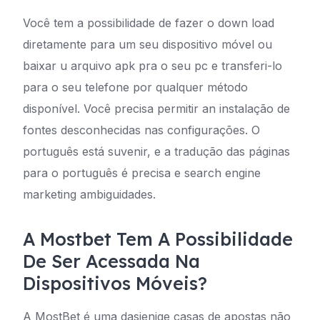
Você tem a possibilidade de fazer o down load
diretamente para um seu dispositivo móvel ou
baixar u arquivo apk pra o seu pc e transferi-lo
para o seu telefone por qualquer método
disponível. Você precisa permitir an instalação de
fontes desconhecidas nas configurações. O
português está suvenir, e a tradução das páginas
para o português é precisa e search engine
marketing ambiguidades.
A Mostbet Tem A Possibilidade
De Ser Acessada Na
Dispositivos Móveis?
A MostBet é uma dasjenige casas de apostas não