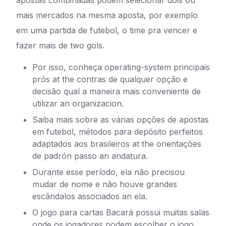
apostas combinadas podem selecionar dois ou
mais mercados na mesma aposta, por exemplo
em uma partida de futebol, o time pra vencer e
fazer mais de two gols.
Por isso, conheça operating-system principais
prós at the contras de qualquer opção e
decisão qual a maneira mais conveniente de
utilizar an organizacion.
Saiba mais sobre as várias opções de apostas
em futebol, métodos para depósito perfeitos
adaptados aos brasileiros at the orientações
de padrón passo an andatura.
Durante esse período, ela não precisou
mudar de nome e não houve grandes
escândalos associados an ela.
O jogo para cartas Bacará possui muitas salas
onde os jogadores podem escolher o jogo