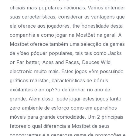
oficiais mais populares nacionais. Vamos entender
suas características, considerar as vantagens que
ela oferece aos jogadores, the honestidade desta
companhia e como jogar na MostBet na geral. A
Mostbet oferece também uma selecção de games
de vídeo póquer populares, tais tais como Jacks
or Far better, Aces and Faces, Deuces Wild
electronic muito mais. Estes jogos vêm possuindo
gráficos realistas, características de bónus
excitantes e an op??o de ganhar no ano de
grande. Além disso, pode jogar estes jogos tanto
zero ambiente de esforço como em aparelhos
móveis para grande comodidade. Um 2 principais
fatores o qual diferencia a Mostbet de seus
concorrentes é a generosa gama de promoções e