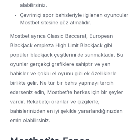
alabilirsiniz.
Çevrimiçi spor bahisleriyle ilgilenen oyuncular
Mostbet sitesine göz atmalıdır.
Mostbet ayrıca Classic Baccarat, European
Blackjack empieza High Limit Blackjack gibi
popüler blackjack çeşitlerini de sunmaktadır. Bu
oyunlar gerçekçi grafiklere sahiptir ve yan
bahisler ve çoklu el oyunu gibi ek özelliklerle
birlikte gelir. Ne tür bir bahis yapmayı tercih
ederseniz edin, Mostbet’te herkes için bir şeyler
vardır. Rekabetçi oranlar ve çizgilerle,
bahislerinizden en iyi şekilde yararlandığınızdan
emin olabilirsiniz.