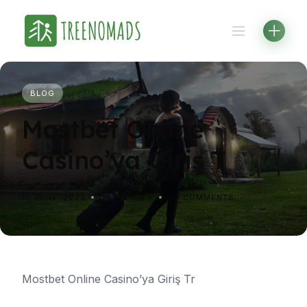
Skip
to
content
BLOG
Mostbet Online
Casino’ya Giriş T
16 JUNE, 2023
BY JULIAN E
NO COMMENTS
Mostbet Online Casino’ya Giriş Tr