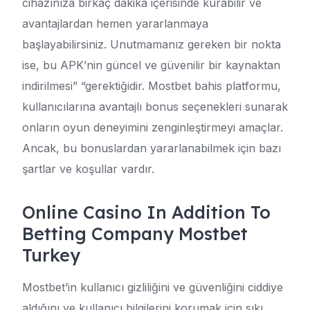
cihazınıza birkaç dakika içerisinde kurabilir ve
avantajlardan hemen yararlanmaya
başlayabilirsiniz. Unutmamanız gereken bir nokta
ise, bu APK’nin güncel ve güvenilir bir kaynaktan
indirilmesi” “gerektiğidir. Mostbet bahis platformu,
kullanıcılarına avantajlı bonus seçenekleri sunarak
onların oyun deneyimini zenginleştirmeyi amaçlar.
Ancak, bu bonuslardan yararlanabilmek için bazı
şartlar ve koşullar vardır.
Online Casino In Addition To
Betting Company Mostbet
Turkey
Mostbet’in kullanıcı gizliliğini ve güvenliğini ciddiye
aldığını ve kullanıcı bilgilerini korumak için sıkı