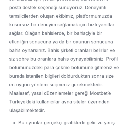
posta destek seçeneği sunuyoruz. Deneyimli
temsilcilerden oluşan ekibimiz, platformumuzda
kusursuz bir deneyim sağlamak için hızlı yanıtlar
sağlar. Olağan bahislerde, bir bahisçiyle bir
etkinliğin sonucuna ya da bir oyunun sonucuna
bahis oynarsınız. Bahis şirketi oranları belirler ve
siz sobre bu oranlara bahis oynayabilirsiniz. Profil
bölümünüzdeki para çekme bölümüne gitmeniz ve
burada istenilen bilgileri doldurduktan sonra size
en uygun yöntemi seçmeniz gerekmektedir.
Maalesef, yasal düzenlemeler gereği Mostbet’e
Türkiye’deki kullanıcılar ayna siteler üzerinden
ulaşabilmektedir.
Bu oyunlar gerçekçi grafiklerle gelir ve yarış