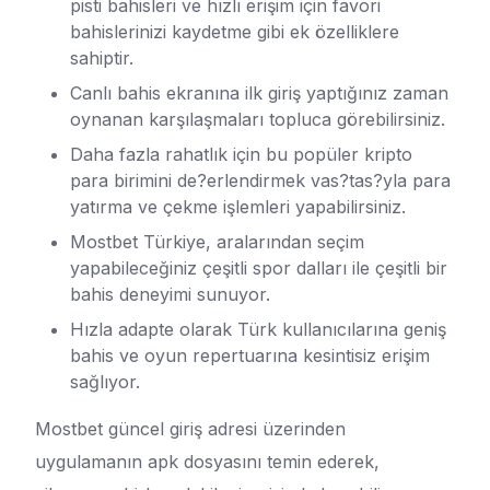
pisti bahisleri ve hızlı erişim için favori
bahislerinizi kaydetme gibi ek özelliklere
sahiptir.
Canlı bahis ekranına ilk giriş yaptığınız zaman
oynanan karşılaşmaları topluca görebilirsiniz.
Daha fazla rahatlık için bu popüler kripto
para birimini de?erlendirmek vas?tas?yla para
yatırma ve çekme işlemleri yapabilirsiniz.
Mostbet Türkiye, aralarından seçim
yapabileceğiniz çeşitli spor dalları ile çeşitli bir
bahis deneyimi sunuyor.
Hızla adapte olarak Türk kullanıcılarına geniş
bahis ve oyun repertuarına kesintisiz erişim
sağlıyor.
Mostbet güncel giriş adresi üzerinden
uygulamanın apk dosyasını temin ederek,