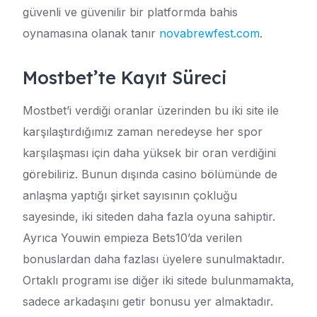
güvenli ve güvenilir bir platformda bahis
oynamasına olanak tanır
novabrewfest.com
.
Mostbet’te Kayıt Süreci
Mostbet’i verdiği oranlar üzerinden bu iki site ile
karşılaştırdığımız zaman neredeyse her spor
karşılaşması için daha yüksek bir oran verdiğini
görebiliriz. Bunun dışında casino bölümünde de
anlaşma yaptığı şirket sayısının çokluğu
sayesinde, iki siteden daha fazla oyuna sahiptir.
Ayrıca Youwin empieza Bets10’da verilen
bonuslardan daha fazlası üyelere sunulmaktadır.
Ortaklı programı ise diğer iki sitede bulunmamakta,
sadece arkadaşını getir bonusu yer almaktadır.