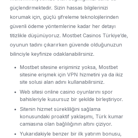
güçlendirmektedir. Sizin hassas bilgilerinizi
korumak için, güçlü şifreleme teknolojilerinden
güvenli ödeme yöntemlerine kadar her detayı
titizlikle düşünüyoruz. Mostbet Casinos Türkiye’de,
oyunun tadını çıkarırken güvende olduğunuzun
bilinciyle keyfinize odaklanabilirsiniz.
Mostbet sitesine erişiminiz yoksa, Mostbet
sitesine erişmek için VPN hizmetini ya da ikiz
site solusi alan adını kullanabilirsiniz.
Web sitesi online casino oyunlarını spor
bahisleriyle kusursuz bir şekilde birleştiriyor.
Sitenin hizmet sürekliliğini sağlama
konusundaki proaktif yaklaşımı, Türk kumar
camiasına olan bağlılığının altını çiziyor.
Yukarıdakiyle benzer bir ilk yatırım bonusu,