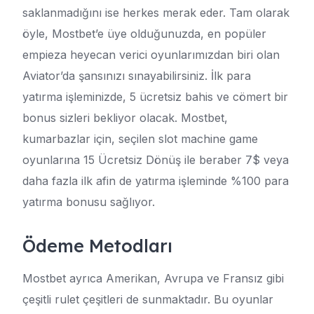
saklanmadığını ise herkes merak eder. Tam olarak
öyle, Mostbet’e üye olduğunuzda, en popüler
empieza heyecan verici oyunlarımızdan biri olan
Aviator’da şansınızı sınayabilirsiniz. İlk para
yatırma işleminizde, 5 ücretsiz bahis ve cömert bir
bonus sizleri bekliyor olacak. Mostbet,
kumarbazlar için, seçilen slot machine game
oyunlarına 15 Ücretsiz Dönüş ile beraber 7$ veya
daha fazla ilk afin de yatırma işleminde %100 para
yatırma bonusu sağlıyor.
Ödeme Metodları
Mostbet ayrıca Amerikan, Avrupa ve Fransız gibi
çeşitli rulet çeşitleri de sunmaktadır. Bu oyunlar