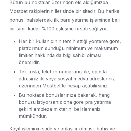
Bütün bu noktalar üzerinden ele aldığımızda
Mostbet rakiplerinin ilerisinde bir sitedir. Bu harika
bonus, bahislerdeki ilk para yatırma işleminde belli
bir sınır kadar %100 eşleşme fırsatı sağlıyor.
Her bir kullanıcının tercih ettiği yönteme göre,
platformun sunduğu minimum ve maksimum
limitler hakkında da bilgi sahibi olması
önemlidir.
Tek tuşla, telefon numaranız ile, eposta
adresiniz ile veya sosyal medya adresleriniz
üzerinden Mostbet’te hesap açabilirsiniz.
Bu noktada bonuslarınıza bakarak, hangi
bonusu istiyorsanız ona göre pra yatırma
şeklini empieza miktarını belirlemeniz
mümkündür.
Kayıt işleminin sade ve anlaşılır olması, bahis ve