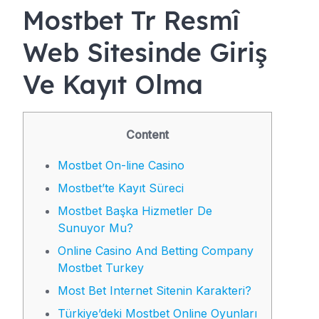
Mostbet Tr Resmî
Web Sitesinde Giriş
Ve Kayıt Olma
Content
Mostbet On-line Casino
Mostbet’te Kayıt Süreci
Mostbet Başka Hizmetler De
Sunuyor Mu?
Online Casino And Betting Company
Mostbet Turkey
Most Bet Internet Sitenin Karakteri?
Türkiye’deki Mostbet Online Oyunları