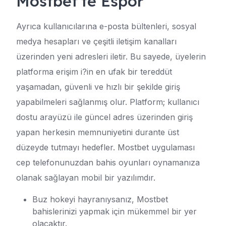
Mostbet’te Espor
Ayrıca kullanıcılarına e-posta bültenleri, sosyal
medya hesapları ve çeşitli iletişim kanalları
üzerinden yeni adresleri iletir. Bu sayede, üyelerin
platforma erişim i?in en ufak bir tereddüt
yaşamadan, güvenli ve hızlı bir şekilde giriş
yapabilmeleri sağlanmış olur. Platform; kullanıcı
dostu arayüzü ile güncel adres üzerinden giriş
yapan herkesin memnuniyetini durante üst
düzeyde tutmayı hedefler. Mostbet uygulaması
cep telefonunuzdan bahis oyunları oynamanıza
olanak sağlayan mobil bir yazılımdır.
Buz hokeyi hayranıysanız, Mostbet
bahislerinizi yapmak için mükemmel bir yer
olacaktır.