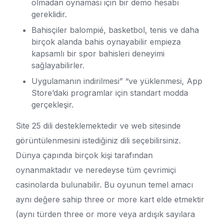
olmadan oynaması için bir demo hesabı
gereklidir.
Bahisçiler balompié, basketbol, tenis ve daha
birçok alanda bahis oynayabilir empieza
kapsamlı bir spor bahisleri deneyimi
sağlayabilirler.
Uygulamanın indirilmesi” “ve yüklenmesi, App
Store’daki programlar için standart modda
gerçekleşir.
Site 25 dili desteklemektedir ve web sitesinde
görüntülenmesini istediğiniz dili seçebilirsiniz.
Dünya çapında birçok kişi tarafından
oynanmaktadır ve neredeyse tüm çevrimiçi
casinolarda bulunabilir. Bu oyunun temel amacı
aynı değere sahip three or more kart elde etmektir
(aynı türden three or more veya ardışık sayılara