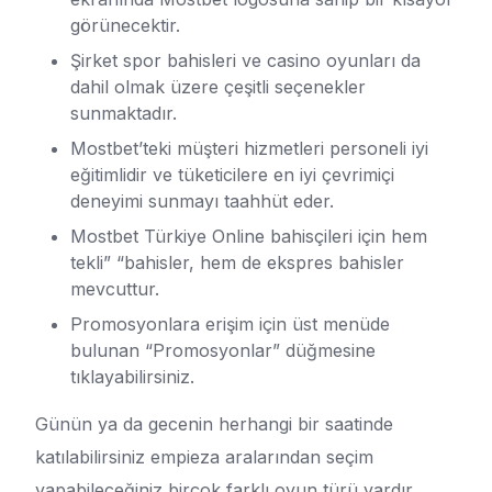
görünecektir.
Şirket spor bahisleri ve casino oyunları da
dahil olmak üzere çeşitli seçenekler
sunmaktadır.
Mostbet’teki müşteri hizmetleri personeli iyi
eğitimlidir ve tüketicilere en iyi çevrimiçi
deneyimi sunmayı taahhüt eder.
Mostbet Türkiye Online bahisçileri için hem
tekli” “bahisler, hem de ekspres bahisler
mevcuttur.
Promosyonlara erişim için üst menüde
bulunan “Promosyonlar” düğmesine
tıklayabilirsiniz.
Günün ya da gecenin herhangi bir saatinde
katılabilirsiniz empieza aralarından seçim
yapabileceğiniz birçok farklı oyun türü vardır.