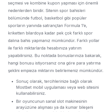
seçmesi ve kombine kupon yapması için önemli
nedenlerden biridir. Sitenin spor bahisleri
bölümünde futbol, basketbol gibi popüler
sporların yanında satrançtan Formula 1’e,
kriketten bilardoya kadar pek çok farklı spor
dalına bahis yapmanız mümkündür. Farklı yollar
ile farklı miktarlarda hesabınıza yatırım
yapabilirsiniz. Bu noktada bonuslarınıza bakarak,
hangi bonusu istiyorsanız ona göre para yatırma
şeklini empieza miktarını belirlemeniz mümkündür.
Sonuç olarak, tercihlerinize bağlı olarak
Mostbet mobil uygulaması veya web sitesini
kullanabilirsiniz.
Bir oyuncunun sanal slot makinesinin
arayüzüne alışması ya da kumar bileşeni