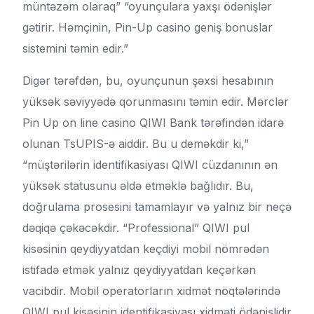
müntəzəm olaraq” “oyunçulara yaxşı ödənişlər
gətirir. Həmçinin, Pin-Up casino geniş bonuslar
sistemini təmin edir.”
Digər tərəfdən, bu, oyunçunun şəxsi hesabının
yüksək səviyyədə qorunmasını təmin edir. Mərclər
Pin Up on line casino QIWI Bank tərəfindən idarə
olunan TsUPIS-ə aiddir. Bu u deməkdir ki,”
“müştərilərin identifikasiyası QIWI cüzdanının ən
yüksək statusunu əldə etməklə bağlıdır. Bu,
doğrulama prosesini tamamlayır və yalnız bir neçə
dəqiqə çəkəcəkdir. “Professional” QIWI pul
kisəsinin qeydiyyatdan keçdiyi mobil nömrədən
istifadə etmək yalnız qeydiyyatdan keçərkən
vacibdir. Mobil operatorların xidmət nöqtələrində
QIWI pul kisəsinin identifikasiyası xidməti ödənişlidir