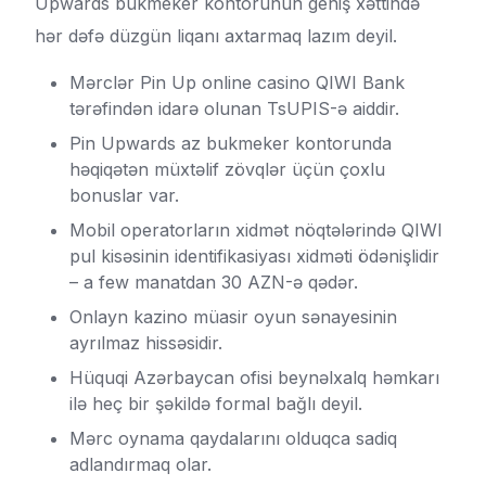
Upwards bukmeker kontorunun geniş xəttində
hər dəfə düzgün liqanı axtarmaq lazım deyil.
Mərclər Pin Up online casino QIWI Bank
tərəfindən idarə olunan TsUPIS-ə aiddir.
Pin Upwards az bukmeker kontorunda
həqiqətən müxtəlif zövqlər üçün çoxlu
bonuslar var.
Mobil operatorların xidmət nöqtələrində QIWI
pul kisəsinin identifikasiyası xidməti ödənişlidir
– a few manatdan 30 AZN-ə qədər.
Onlayn kazino müasir oyun sənayesinin
ayrılmaz hissəsidir.
Hüquqi Azərbaycan ofisi beynəlxalq həmkarı
ilə heç bir şəkildə formal bağlı deyil.
Mərc oynama qaydalarını olduqca sadiq
adlandırmaq olar.