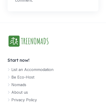
comment.
Start now!
List an Accommodation
Be Eco-Host
Nomads
About us
Privacy Policy