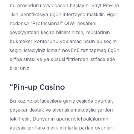
bu proseduru əvvəlcədən başlayın. Sayt Pin-Up
ilkin identifikasiya üçün interfeysə malikdir. Əgər
nədənsə “Professional” QIWI hesabını
qeydiyyatdan keçirə bilmirsinizsə, müştərinin
bukmeker kontorunu yoxlamaq üçün bu seçimi
seçin. İstədiyiniz idman növünü tez tapmaq üçün
əlifba sırası və ya xüsusi filtrlərdən istifadə edə
bilərsiniz.
“Pin-up Casino
Bu kazino istifadəçilərə geniş çeşiddə oyunlar,
peşəkar dəstək və əlverişli əməkdaşlıq şərtləri
təklif edir. Dünyanın aparıcı istehsalçılarının
yüksək tariflərə malik minlərlə parlaq oyunları