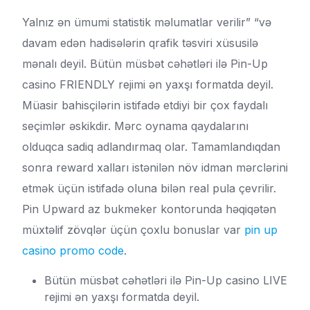
Yalnız ən ümumi statistik məlumatlar verilir” “və
davam edən hadisələrin qrafik təsviri xüsusilə
mənalı deyil. Bütün müsbət cəhətləri ilə Pin-Up
casino FRIENDLY rejimi ən yaxşı formatda deyil.
Müasir bahisçilərin istifadə etdiyi bir çox faydalı
seçimlər əskikdir. Mərc oynama qaydalarını
olduqca sadiq adlandırmaq olar. Tamamlandıqdan
sonra reward xalları istənilən növ idman mərclərini
etmək üçün istifadə oluna bilən real pula çevrilir.
Pin Upward az bukmeker kontorunda həqiqətən
müxtəlif zövqlər üçün çoxlu bonuslar var
pin up
casino promo code
.
Bütün müsbət cəhətləri ilə Pin-Up casino LIVE
rejimi ən yaxşı formatda deyil.