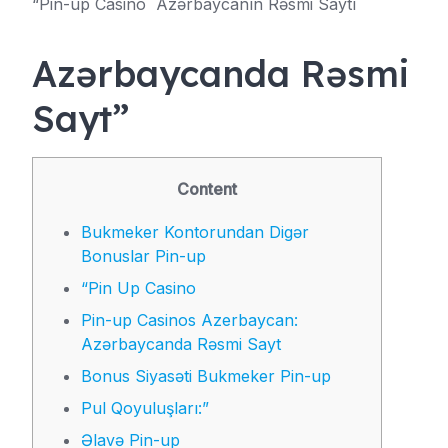
“Pin-up Casino ️ Azərbaycanın Rəsmi Saytı
Azərbaycanda Rəsmi
Sayt”
Content
Bukmeker Kontorundan Digər
Bonuslar Pin-up
“Pin Up Casino
Pin-up Casinos Azerbaycan:
Azərbaycanda Rəsmi Sayt
Bonus Siyasəti Bukmeker Pin-up
Pul Qoyuluşları:”
Əlavə Pin-up