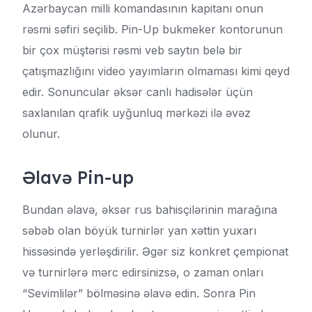
Azərbaycan milli komandasının kapitanı onun
rəsmi səfiri seçilib. Pin-Up bukmeker kontorunun
bir çox müştərisi rəsmi veb saytın belə bir
çatışmazlığını video yayımların olmaması kimi qeyd
edir. Sonuncular əksər canlı hadisələr üçün
saxlanılan qrafik uyğunluq mərkəzi ilə əvəz
olunur.
Əlavə Pin-up
Bundan əlavə, əksər rus bahisçilərinin marağına
səbəb olan böyük turnirlər yan xəttin yuxarı
hissəsində yerləşdirilir. Əgər siz konkret çempionat
və turnirlərə mərc edirsinizsə, o zaman onları
“Sevimlilər” bölməsinə əlavə edin. Sonra Pin