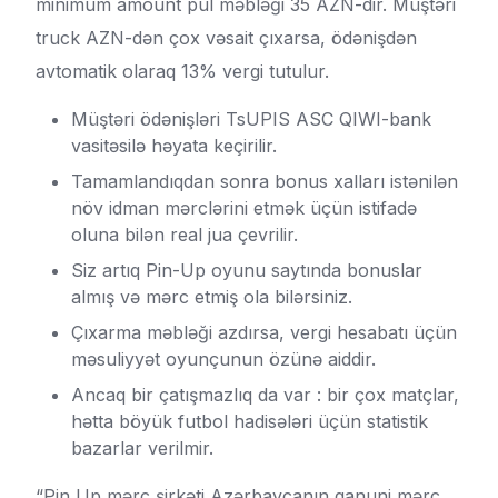
minimum amount pul məbləği 35 AZN-dir. Müştəri
truck AZN-dən çox vəsait çıxarsa, ödənişdən
avtomatik olaraq 13% vergi tutulur.
Müştəri ödənişləri TsUPIS ASC QIWI-bank
vasitəsilə həyata keçirilir.
Tamamlandıqdan sonra bonus xalları istənilən
növ idman mərclərini etmək üçün istifadə
oluna bilən real jua çevrilir.
Siz artıq Pin-Up oyunu saytında bonuslar
almış və mərc etmiş ola bilərsiniz.
Çıxarma məbləği azdırsa, vergi hesabatı üçün
məsuliyyət oyunçunun özünə aiddir.
Ancaq bir çatışmazlıq da var : bir çox matçlar,
hətta böyük futbol hadisələri üçün statistik
bazarlar verilmir.
“Pin Up mərc şirkəti Azərbaycanın qanuni mərc