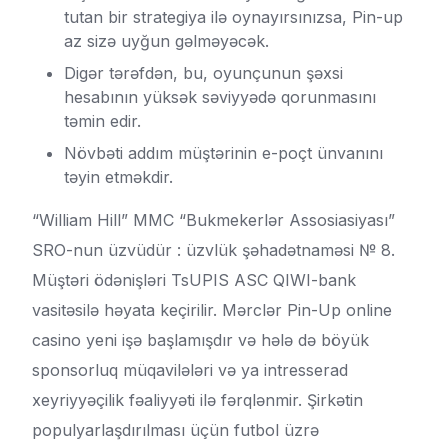
tutan bir strategiya ilə oynayırsınızsa, Pin-up
az sizə uyğun gəlməyəcək.
Digər tərəfdən, bu, oyunçunun şəxsi
hesabının yüksək səviyyədə qorunmasını
təmin edir.
Növbəti addım müştərinin e-poçt ünvanını
təyin etməkdir.
“William Hill” MMC “Bukmekerlər Assosiasiyası”
SRO-nun üzvüdür : üzvlük şəhadətnaməsi № 8.
Müştəri ödənişləri TsUPIS ASC QIWI-bank
vasitəsilə həyata keçirilir. Mərclər Pin-Up online
casino yeni işə başlamışdır və hələ də böyük
sponsorluq müqavilələri və ya intresserad
xeyriyyəçilik fəaliyyəti ilə fərqlənmir. Şirkətin
populyarlaşdırılması üçün futbol üzrə