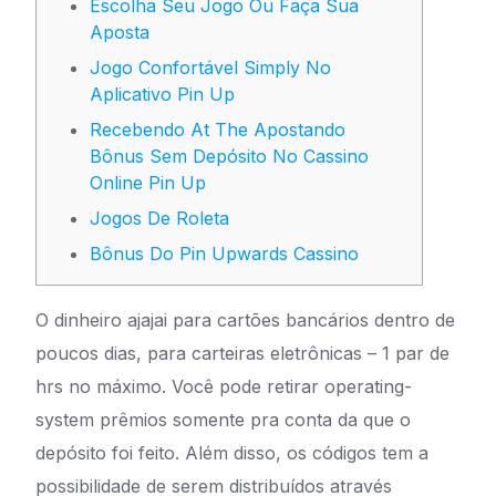
Escolha Seu Jogo Ou Faça Sua
Aposta
Jogo Confortável Simply No
Aplicativo Pin Up
Recebendo At The Apostando
Bônus Sem Depósito No Cassino
Online Pin Up
Jogos De Roleta
Bônus Do Pin Upwards Cassino
O dinheiro ajajai para cartões bancários dentro de
poucos dias, para carteiras eletrônicas – 1 par de
hrs no máximo. Você pode retirar operating-
system prêmios somente pra conta da que o
depósito foi feito. Além disso, os códigos tem a
possibilidade de serem distribuídos através