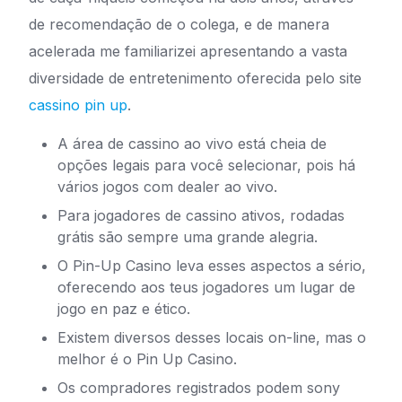
de recomendação de o colega, e de manera
acelerada me familiarizei apresentando a vasta
diversidade de entretenimento oferecida pelo site
cassino pin up
.
A área de cassino ao vivo está cheia de
opções legais para você selecionar, pois há
vários jogos com dealer ao vivo.
Para jogadores de cassino ativos, rodadas
grátis são sempre uma grande alegria.
O Pin-Up Casino leva esses aspectos a sério,
oferecendo aos teus jogadores um lugar de
jogo en paz e ético.
Existem diversos desses locais on-line, mas o
melhor é o Pin Up Casino.
Os compradores registrados podem sony