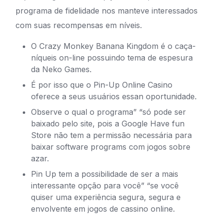
programa de fidelidade nos manteve interessados
com suas recompensas em níveis.
O Crazy Monkey Banana Kingdom é o caça-
níqueis on-line possuindo tema de espesura
da Neko Games.
É por isso que o Pin-Up Online Casino
oferece a seus usuários essan oportunidade.
Observe o qual o programa” “só pode ser
baixado pelo site, pois a Google Have fun
Store não tem a permissão necessária para
baixar software programs com jogos sobre
azar.
Pin Up tem a possibilidade de ser a mais
interessante opção para você” “se você
quiser uma experiência segura, segura e
envolvente em jogos de cassino online.