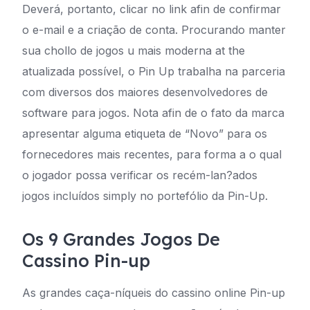
Deverá, portanto, clicar no link afin de confirmar
o e-mail e a criação de conta. Procurando manter
sua chollo de jogos u mais moderna at the
atualizada possível, o Pin Up trabalha na parceria
com diversos dos maiores desenvolvedores de
software para jogos. Nota afin de o fato da marca
apresentar alguma etiqueta de “Novo” para os
fornecedores mais recentes, para forma a o qual
o jogador possa verificar os recém-lan?ados
jogos incluídos simply no portefólio da Pin-Up.
Os 9 Grandes Jogos De
Cassino Pin-up
As grandes caça-níqueis do cassino online Pin-up