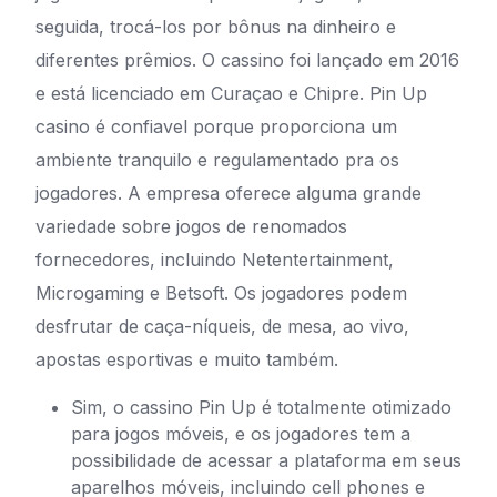
seguida, trocá-los por bônus na dinheiro e
diferentes prêmios. O cassino foi lançado em 2016
e está licenciado em Curaçao e Chipre. Pin Up
casino é confiavel porque proporciona um
ambiente tranquilo e regulamentado pra os
jogadores. A empresa oferece alguma grande
variedade sobre jogos de renomados
fornecedores, incluindo Netentertainment,
Microgaming e Betsoft. Os jogadores podem
desfrutar de caça-níqueis, de mesa, ao vivo,
apostas esportivas e muito também.
Sim, o cassino Pin Up é totalmente otimizado
para jogos móveis, e os jogadores tem a
possibilidade de acessar a plataforma em seus
aparelhos móveis, incluindo cell phones e