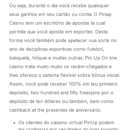
Ou seja, durante o dia você recebe quaisquer
seus ganhos em seu cartão ou conta. O Pinap
Casino tem um escritório de apostas la cual
permite que você aposte em esportes. Desta
forma você também pode apetecer sua sorte no
ano de disciplinas esportivas como futebol,
basquete, hóquei e muitas outras. Pin Up On line
casino trata muito muito os recém-chegados e
lhes oferece o sistema flexível sobre bônus inicial.
Assim, você pode receber 100% em teu primeiro
depósito, two hundred and fifty freespins por o
depósito de ten dólares ou também, bem como
cashback at the presentes de aniversário.
Os clientes do cassino virtual PinUp podem
ter confianza dos resultados do jogo honesto.