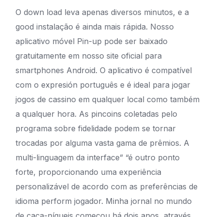
O down load leva apenas diversos minutos, e a
good instalação é ainda mais rápida. Nosso
aplicativo móvel Pin-up pode ser baixado
gratuitamente em nosso site oficial para
smartphones Android. O aplicativo é compatível
com o expresión português e é ideal para jogar
jogos de cassino em qualquer local como também
a qualquer hora. As pincoins coletadas pelo
programa sobre fidelidade podem se tornar
trocadas por alguma vasta gama de prêmios. A
multi-linguagem da interface” “é outro ponto
forte, proporcionando uma experiência
personalizável de acordo com as preferências de
idioma perform jogador. Minha jornal no mundo
de caça-níqueis começou há dois anos, através