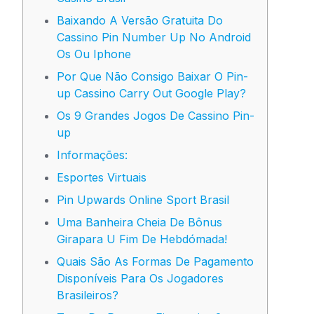
Baixando A Versão Gratuita Do
Cassino Pin Number Up No Android
Os Ou Iphone
Por Que Não Consigo Baixar O Pin-
up Cassino Carry Out Google Play?
Os 9 Grandes Jogos De Cassino Pin-
up
Informações:
Esportes Virtuais
Pin Upwards Online Sport Brasil
Uma Banheira Cheia De Bônus
Girapara U Fim De Hebdómada!
Quais São As Formas De Pagamento
Disponíveis Para Os Jogadores
Brasileiros?