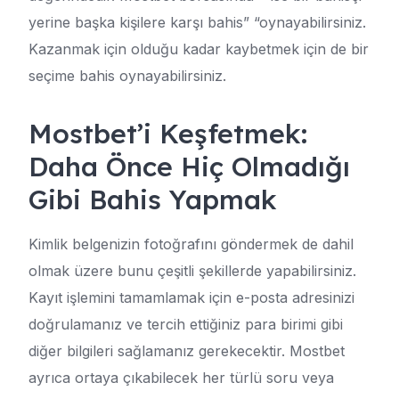
yerine başka kişilere karşı bahis” “oynayabilirsiniz.
Kazanmak için olduğu kadar kaybetmek için de bir
seçime bahis oynayabilirsiniz.
Mostbet’i Keşfetmek:
Daha Önce Hiç Olmadığı
Gibi Bahis Yapmak
Kimlik belgenizin fotoğrafını göndermek de dahil
olmak üzere bunu çeşitli şekillerde yapabilirsiniz.
Kayıt işlemini tamamlamak için e-posta adresinizi
doğrulamanız ve tercih ettiğiniz para birimi gibi
diğer bilgileri sağlamanız gerekecektir. Mostbet
ayrıca ortaya çıkabilecek her türlü soru veya