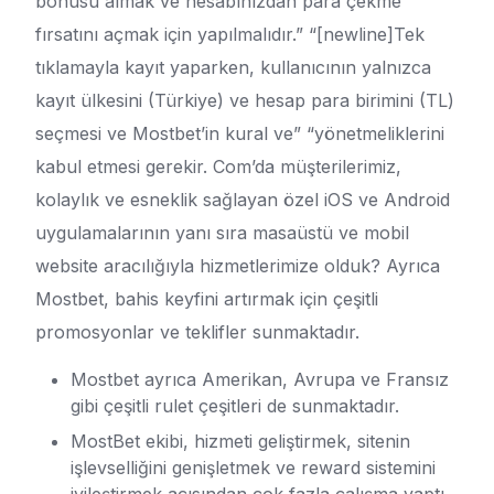
bonusu almak ve hesabınızdan para çekme
fırsatını açmak için yapılmalıdır.” “[newline]Tek
tıklamayla kayıt yaparken, kullanıcının yalnızca
kayıt ülkesini (Türkiye) ve hesap para birimini (TL)
seçmesi ve Mostbet’in kural ve” “yönetmeliklerini
kabul etmesi gerekir. Com’da müşterilerimiz,
kolaylık ve esneklik sağlayan özel iOS ve Android
uygulamalarının yanı sıra masaüstü ve mobil
website aracılığıyla hizmetlerimize olduk? Ayrıca
Mostbet, bahis keyfini artırmak için çeşitli
promosyonlar ve teklifler sunmaktadır.
Mostbet ayrıca Amerikan, Avrupa ve Fransız
gibi çeşitli rulet çeşitleri de sunmaktadır.
MostBet ekibi, hizmeti geliştirmek, sitenin
işlevselliğini genişletmek ve reward sistemini