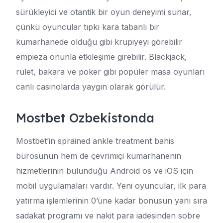
sürükleyici ve otantik bir oyun deneyimi sunar,
çünkü oyuncular tıpkı kara tabanlı bir
kumarhanede olduğu gibi krupiyeyi görebilir
empieza onunla etkileşime girebilir. Blackjack,
rulet, bakara ve poker gibi popüler masa oyunları
canlı casinolarda yaygın olarak görülür.
Mostbet Ozbekistonda
Mostbet’in sprained ankle treatment bahis
bürosunun hem de çevrimiçi kumarhanenin
hizmetlerinin bulunduğu Android os ve iOS için
mobil uygulamaları vardır. Yeni oyuncular, ilk para
yatırma işlemlerinin 0’üne kadar bonusun yanı sıra
sadakat programı ve nakit para iadesinden sobre