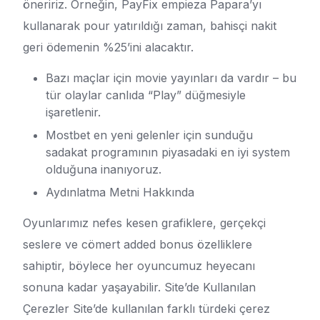
öneririz. Örneğin, PayFix empieza Papara’yı
kullanarak pour yatırıldığı zaman, bahisçi nakit
geri ödemenin %25’ini alacaktır.
Bazı maçlar için movie yayınları da vardır – bu
tür olaylar canlıda “Play” düğmesiyle
işaretlenir.
Mostbet en yeni gelenler için sunduğu
sadakat programının piyasadaki en iyi system
olduğuna inanıyoruz.
Aydınlatma Metni Hakkında
Oyunlarımız nefes kesen grafiklere, gerçekçi
seslere ve cömert added bonus özelliklere
sahiptir, böylece her oyuncumuz heyecanı
sonuna kadar yaşayabilir. Site’de Kullanılan
Çerezler Site’de kullanılan farklı türdeki çerez