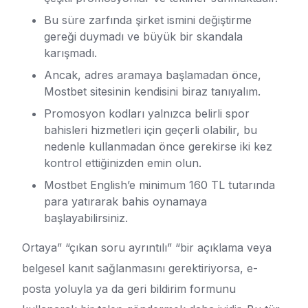
Bu süre zarfında şirket ismini değiştirme
gereği duymadı ve büyük bir skandala
karışmadı.
Ancak, adres aramaya başlamadan önce,
Mostbet sitesinin kendisini biraz tanıyalım.
Promosyon kodları yalnızca belirli spor
bahisleri hizmetleri için geçerli olabilir, bu
nedenle kullanmadan önce gerekirse iki kez
kontrol ettiğinizden emin olun.
Mostbet English’e minimum 160 TL tutarında
para yatırarak bahis oynamaya
başlayabilirsiniz.
Ortaya” “çıkan soru ayrıntılı” “bir açıklama veya
belgesel kanıt sağlanmasını gerektiriyorsa, e-
posta yoluyla ya da geri bildirim formunu