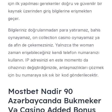
için ilk yapılması gerekenler doğru ve güvenilir bir
kaynak üzerinden giriş bilgilerine erişmekten
geçer.
Bilgileriniz doğrulanmadan para yatıramaz, bahis
oynayamaz, on collection casino oynayamaz ya
da afin de çekemezsiniz. Yalnızca the woman
zaman erişebileceğiniz kendi telefon numaranızı
kullanın. IP adresinizi en este momento da
cihazınızı değiştirdiğinizde, anlaşmazlıkları çözmek
için bu numaraya sık sık bir kod gönderilecektir.
Mostbet Nadir 90
Azərbaycanda Bukmeker
Və Casino Added Bonus