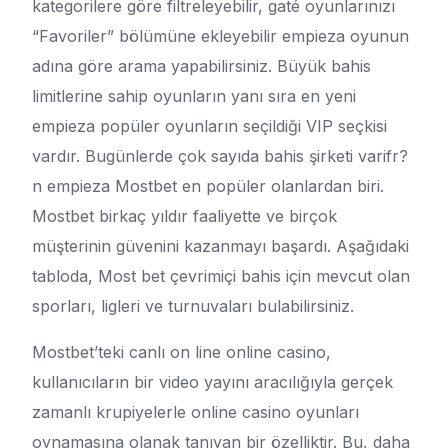
kategorilere göre filtreleyebilir, gaté oyunlarınızı
“Favoriler” bölümüne ekleyebilir empieza oyunun
adına göre arama yapabilirsiniz. Büyük bahis
limitlerine sahip oyunların yanı sıra en yeni
empieza popüler oyunların seçildiği VIP seçkisi
vardır. Bugünlerde çok sayıda bahis şirketi varifr?
n empieza Mostbet en popüler olanlardan biri.
Mostbet birkaç yıldır faaliyette ve birçok
müşterinin güvenini kazanmayı başardı. Aşağıdaki
tabloda, Most bet çevrimiçi bahis için mevcut olan
sporları, ligleri ve turnuvaları bulabilirsiniz.
Mostbet’teki canlı on line online casino,
kullanıcıların bir video yayını aracılığıyla gerçek
zamanlı krupiyelerle online casino oyunları
oynamasına olanak tanıyan bir özelliktir. Bu, daha