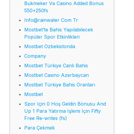
Bukmeker Və Casino Added Bonus
550+250fs
Info@rainwater Com Tr
Mostbet’te Bahis Yapılabilecek
Popüler Spor Etkinlikleri
Mostbet Ozbekistonda
Company
Mostbet Türkiye Canlı Bahis
Mostbet Casino Azerbaycan
Mostbet Türkiye Bahis Oranları
Mostbet
Spor Için 0 Hoş Geldin Bonusu And
Up 1 Para Yatırma Işlemi Için Fifty
Free Re-writes (fs)
Para Çekmek