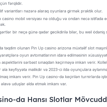
çün fərqlidir.
lif variantları nəzərə alaraq oyunlara girmək praktik olur.
 casino mobil versiyası nə olduğu və ondan necə istifadə e
ək.
şərtlər bir neçə günə qədər gecikdirilə bilər, bu weil ödəniş
da təqdim olunan Pin Up casino arizona müxtəlif slot maşın
ziyarətçilərə oyun avtomatlarının idarə edilməsinin xüsusiyyət
 aspektlərini sərbəst sınaqdan keçirməyə imkan verir. Kolle
r əla keyfiyyətə malikdir və 2023-ci ildə oyunçulara əylən
maq imkanı verir. Pin Up casino-də keçirilən turnirlərdə işt
əlavə uduşlar əldə etmək imkanı var.
sino-da Hansı Slotlar Mövcud