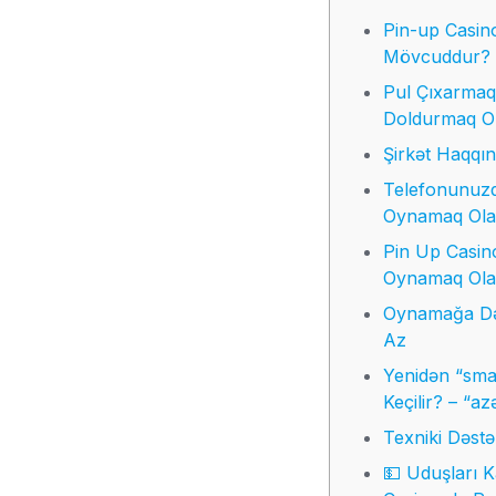
Pin-up Casin
Mövcuddur?
Pul Çıxarma
Doldurmaq O
Şirkət Haqqı
Telefonunuz
Oynamaq Ola
Pin Up Casin
Oynamaq Ola
Oynamağa Də
Az
Yenidən “smar
Keçilir? – “a
Texniki Dəstə
💵 Uduşları 