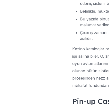
ödəniş sistemi ü
Beləliklə, müxtə
Bu yazıda pinup
məlumat veriləc
Çıxarış zamanı 
asılıdır.
Kazino kataloqların
işə salına bilər. O, 
oyun avtomatlarının
olunan bütün slotla
prosesindən həzz al
mükafat fondundan 
Pin-up Ca