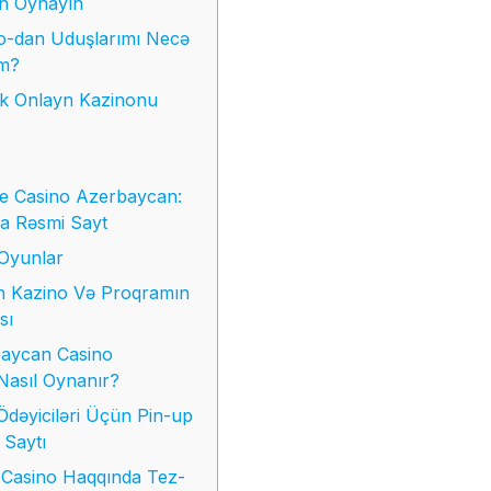
yn Oynayın
o-dan Uduşlarımı Necə
əm?
ək Onlayn Kazinonu
ne Casino Azerbaycan:
a Rəsmi Sayt
 Oyunlar
n Kazino Və Proqramın
sı
baycan Casino
Nasıl Oynanır?
dəyiciləri Üçün Pin-up
 Saytı
Casino Haqqında Tez-