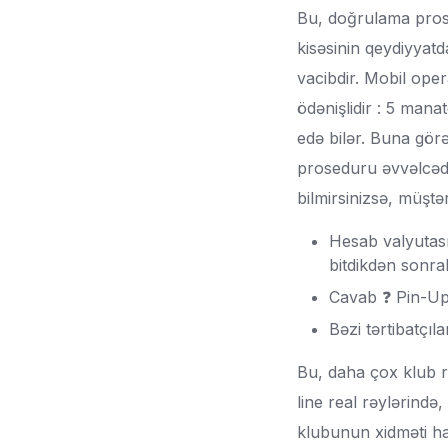
Bu, doğrulama prose
kisəsinin qeydiyyat
vacibdir. Mobil oper
ödənişlidir : 5 man
edə bilər. Buna gör
proseduru əvvəlcəd
bilmirsinizsə, müş
Hesab valyutas
bitdikdən sonra
Cavab ❓ Pin-Up
Bəzi tərtibatçıl
Bu, daha çox klub r
line real rəylərind
klubunun xidməti ha