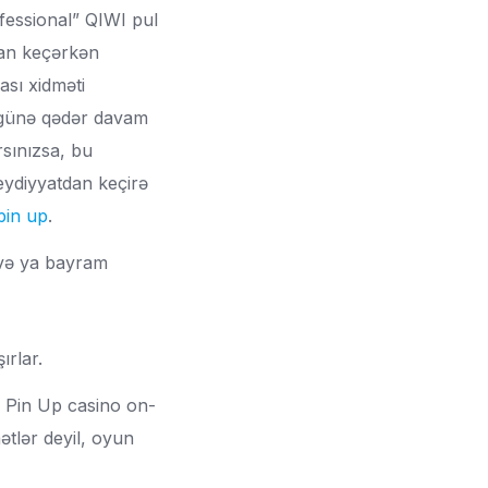
fessional” QIWI pul
dan keçərkən
ası xidməti
r günə qədər davam
rsınızsa, bu
eydiyyatdan keçirə
pin up
.
 və ya bayram
ırlar.
. Pin Up casino on-
ətlər deyil, oyun