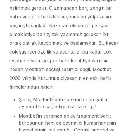
belirtmek gerekir. O zamandan beri, zengin bir
bahis ve spor bahisleri seçenekleri yelpazesini
başarıyla sağladı. Kazanan ekibin bir parçası
olmak istiyorsanız, tek yapmanız gereken bir
ortak olarak kaydolmak ve başlamaktır. Bu kadar
çok şaşırtıcı özellik ve avantajla, bu kadar çok
insanın çevrimiçi spor bahisleri ihtiyaçları için
neden Mostbet’i seçtiği şaşırtıcı değil. Mostbet
2009 yılında kurulmuş piyasanın en eski bahis
firmalarından biridir.
Şimdi, Mostbet’i daha yakından tanıyalım,
oyunculara sağladığı avantajları g?
Mostbet’in sprained ankle treatment bahis
bürosunun hem de çevrimiçi kumarhanenin
hizmetlerinin bulunduğu Google android ve