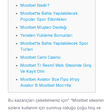
Mostbet Nedir?
Mostbet’te Bahis Yapılabilecek
Popüler Spor Etkinlikleri
Mostbet Müşteri Desteği
Yeniden Yükleme Bonusları
Mostbet’te Bahis Yapılabilecek Spor
Türleri
Mostbet Canlı Casino
Mostbet Tr Resmî Web Sitesinde Giriş
Ve Kayıt Olm
Mostbet Aviator Все Про Игру
Aviator В Mostbet Мостбе
Bu kazançları çekebilmeniz için” “Mostbet sitesinin
sizlere kullanım için sunmuş olduğu çoğu hoş ve