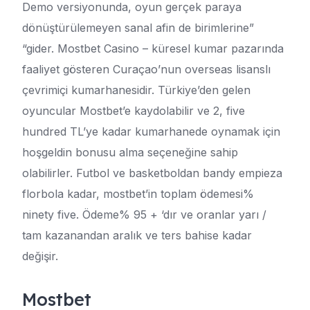
Demo versiyonunda, oyun gerçek paraya
dönüştürülemeyen sanal afin de birimlerine”
“gider. Mostbet Casino – küresel kumar pazarında
faaliyet gösteren Curaçao’nun overseas lisanslı
çevrimiçi kumarhanesidir. Türkiye’den gelen
oyuncular Mostbet’e kaydolabilir ve 2, five
hundred TL’ye kadar kumarhanede oynamak için
hoşgeldin bonusu alma seçeneğine sahip
olabilirler. Futbol ve basketboldan bandy empieza
florbola kadar, mostbet’in toplam ödemesi%
ninety five. Ödeme% 95 + ‘dır ve oranlar yarı /
tam kazanandan aralık ve ters bahise kadar
değişir.
Mostbet