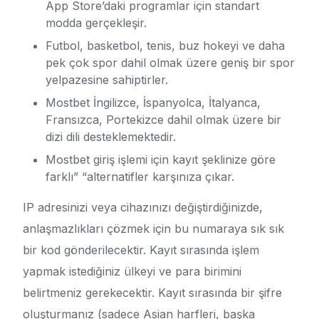
App Store’daki programlar için standart
modda gerçekleşir.
Futbol, basketbol, tenis, buz hokeyi ve daha
pek çok spor dahil olmak üzere geniş bir spor
yelpazesine sahiptirler.
Mostbet İngilizce, İspanyolca, İtalyanca,
Fransızca, Portekizce dahil olmak üzere bir
dizi dili desteklemektedir.
Mostbet giriş işlemi için kayıt şeklinize göre
farklı” “alternatifler karşınıza çıkar.
IP adresinizi veya cihazınızı değiştirdiğinizde,
anlaşmazlıkları çözmek için bu numaraya sık sık
bir kod gönderilecektir. Kayıt sırasında işlem
yapmak istediğiniz ülkeyi ve para birimini
belirtmeniz gerekecektir. Kayıt sırasında bir şifre
oluşturmanız (sadece Asian harfleri, başka