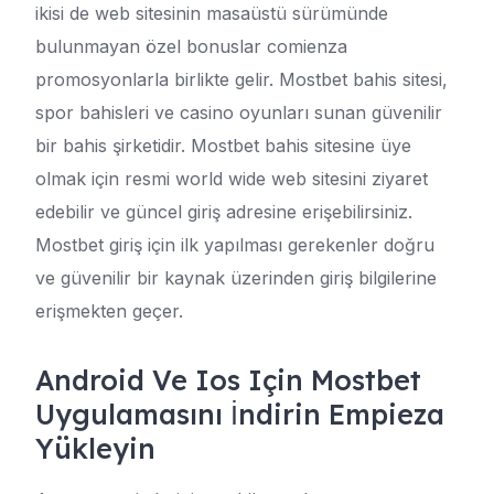
ikisi de web sitesinin masaüstü sürümünde
bulunmayan özel bonuslar comienza
promosyonlarla birlikte gelir. Mostbet bahis sitesi,
spor bahisleri ve casino oyunları sunan güvenilir
bir bahis şirketidir. Mostbet bahis sitesine üye
olmak için resmi world wide web sitesini ziyaret
edebilir ve güncel giriş adresine erişebilirsiniz.
Mostbet giriş için ilk yapılması gerekenler doğru
ve güvenilir bir kaynak üzerinden giriş bilgilerine
erişmekten geçer.
Android Ve Ios Için Mostbet
Uygulamasını İndirin Empieza
Yükleyin