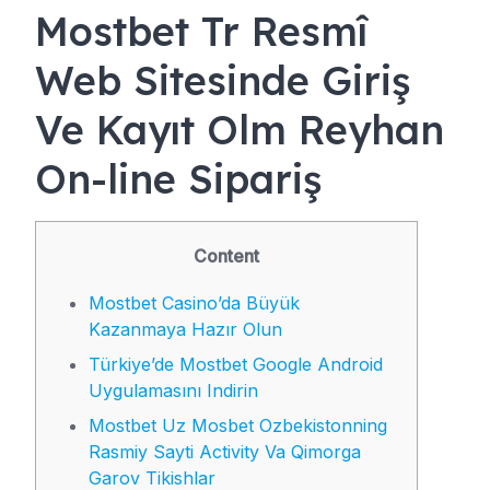
Mostbet Tr Resmî
Web Sitesinde Giriş
Ve Kayıt Olm Reyhan
On-line Sipariş
Content
Mostbet Casino’da Büyük
Kazanmaya Hazır Olun
Türkiye’de Mostbet Google Android
Uygulamasını Indirin
Mostbet Uz Mosbet Ozbekistonning
Rasmiy Sayti Activity Va Qimorga
Garov Tikishlar