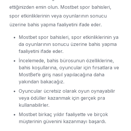
ettiğinizden emin olun. Mostbet spor bahisleri,
spor etkinliklerinin veya oyunlarının sonucu
üzerine bahis yapma faaliyetini ifade eder.
Mostbet spor bahisleri, spor etkinliklerinin ya
da oyunlarının sonucu üzerine bahis yapma
faaliyetini ifade eder.
İncelemede, bahis bürosunun özelliklerine,
bahis koşullarına, oyuncular için fırsatlara ve
MostBet’e giriş nasıl yapılacağına daha
yakından bakacağız.
Oyuncular ücretsiz olarak oyun oynayabilir
veya ödüller kazanmak için gerçek pra
kullanabilirler.
Mostbet birkaç yıldır faaliyette ve birçok
müşterinin güvenini kazanmayı başardı.