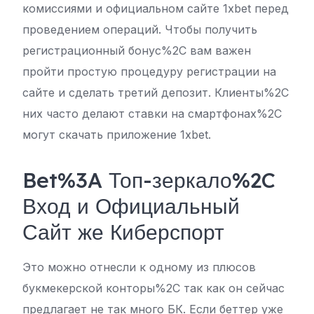
комиссиями и официальном сайте 1xbet перед
проведением операций. Чтобы получить
регистрационный бонус%2C вам важен
пройти простую процедуру регистрации на
сайте и сделать третий депозит. Клиенты%2C
них часто делают ставки на смартфонах%2C
могут скачать приложение 1xbet.
Bet%3A Топ-зеркало%2C
Вход и Официальный
Сайт же Киберспорт
Это можно отнесли к одному из плюсов
букмекерской конторы%2C так как он сейчас
предлагает не так много БК. Если беттер уже