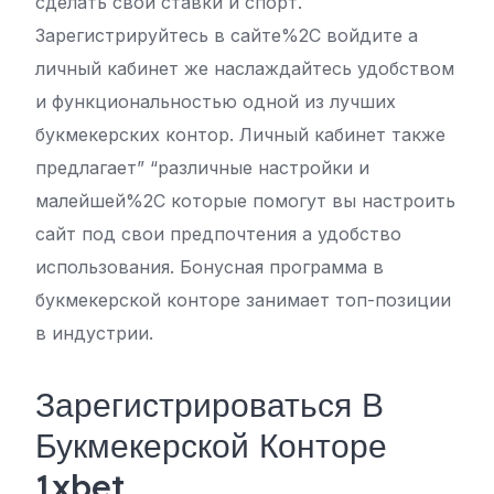
сделать свои ставки и спорт.
Зарегистрируйтесь в сайте%2C войдите а
личный кабинет же наслаждайтесь удобством
и функциональностью одной из лучших
букмекерских контор. Личный кабинет также
предлагает” “различные настройки и
малейшей%2C которые помогут вы настроить
сайт под свои предпочтения а удобство
использования. Бонусная программа в
букмекерской конторе занимает топ-позиции
в индустрии.
Зарегистрироваться В
Букмекерской Конторе
1xbet