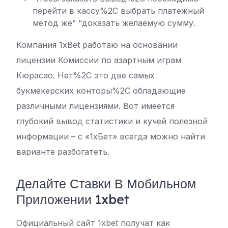
перейти в кассу%2C выбрать платежный
метод же” “доказать желаемую сумму.
Компания 1xBet работаю на основании
лицензии Комиссии по азартным играм
Кюрасао. Нет%2C это две самых
букмекерских конторы%2C обладающие
различными лицензиями. Вот имеется
глубокий вывод статистики и кучей полезной
информации – с «1хБет» всегда можно найти
варианте разбогатеть.
Делайте Ставки В Мобильном
Приложении 1xbet
Официальный сайт 1xbet получат как