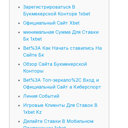
Зарегистрироваться В
Букмекерской Конторе 1xbet
Официальный Сайт Xbet
минимальная Сумма Для Ставки
Бк 1xbet
Bet%3A Как Начать ставились На
Сайте Бк
Обзор Сайта Букмекерской
Конторы
Bet%3A Топ-зеркало%2C Вход и
Официальный Сайт а Киберспорт
Линия Событий
Игровые Клиенты Для Ставок В
1xbet Kz
Делайте Ставки В Мобильном