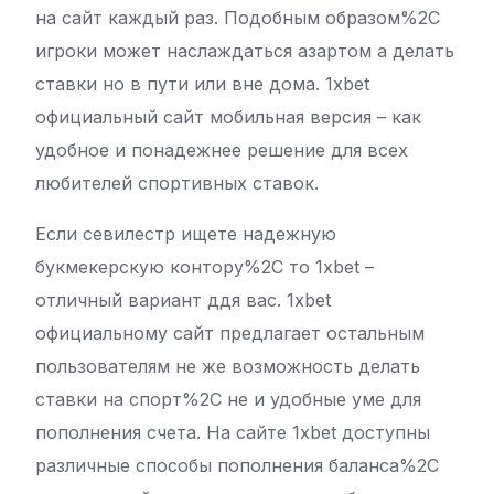
на сайт каждый раз. Подобным образом%2C
игроки может наслаждаться азартом а делать
ставки но в пути или вне дома. 1xbet
официальный сайт мобильная версия – как
удобное и понадежнее решение для всех
любителей спортивных ставок.
Если севилестр ищете надежную
букмекерскую контору%2C то 1xbet –
отличный вариант ддя вас. 1xbet
официальному сайт предлагает остальным
пользователям не же возможность делать
ставки на спорт%2C не и удобные уме для
пополнения счета. На сайте 1xbet доступны
различные способы пополнения баланса%2C