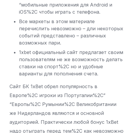
“мобильные приложения для Android и
iOS%2C чтобы играть с телефона.
Все маркеты в этом материале
перечислить невозможно – дли некоторых
событий представлено – различных
возможных пари.
1xbet официальный сайт предлагает своим
пользователям не же возможность делать
ставки на спорт%2C но и удобные
варианты для пополнения счета.
Сайт БК 1xBet обрел популярность в
Европе%2C игроки из Португалии%2C”
“Европы%2C Румынии%2C Великобритании
же Нидерландов являются и основной
аудиторией. Практически любой бонус 1xBet
надо отыграть перед тем%2C как невозможно