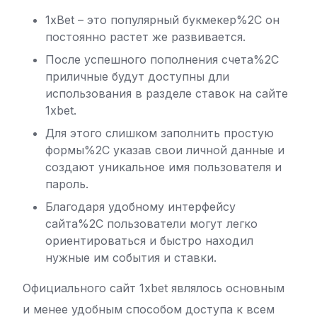
1xBet – это популярный букмекер%2C он
постоянно растет же развивается.
После успешного пополнения счета%2C
приличные будут доступны дли
использования в разделе ставок на сайте
1xbet.
Для этого слишком заполнить простую
формы%2C указав свои личной данные и
создают уникальное имя пользователя и
пароль.
Благодаря удобному интерфейсу
сайта%2C пользователи могут легко
ориентироваться и быстро находил
нужные им события и ставки.
Официального сайт 1xbet являлось основным
и менее удобным способом доступа к всем