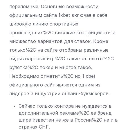
переломные. Основные возможности
официальным сайта 1xbet включая в себя
широкую линию спортивных
происшедших%2C высокие коэффициенты а
множество вариантов ддя ставок. Кроме
только%2C на сайте отобраны различные
виды азартных игр%2C такие же слоты%2C
рулетка%2C покер и многое такое.
Необходимо отметить%2C но 1 xbet
официального сайт является одним из
лидеров а индустрии онлайн-букмекеров.
Сейчас только контора не нуждается в
дополнительной рекламе%2C ее бренд
шире известен не же в России%2C не и в
странах СНГ.