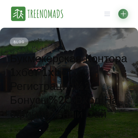
Skip
to
content
BLOG
Букмекерская Контора
1хбет 1xbet
Регистрация%2C
Бонусы%2C Вход На
официальный Сай
9 JUNE, 2023
BY JULIAN E