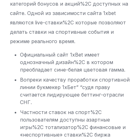
категорий бонусов и акций%2C доступных на
сайте. Одной из зависимости сайта 1xbet
являются live-ставки%2C которые позволяют
делать ставки на спортивные события и
режиме реального время.
Официальный сайт 1xBet имеет
однозначный дизайн%2C в котором
преобладает сине-белая цветовая гамма.
Вопреки качеству проработки спортивной
линии букмекер 1хБет” “судя праву
считается лидирующее беттинг-отрасли
СНГ.
Частности ставок на спорт%2C
пользователям доступны азартные
игры%2C тотализатор%2C финансовые и
«неспортивные» ставки%2C биржа