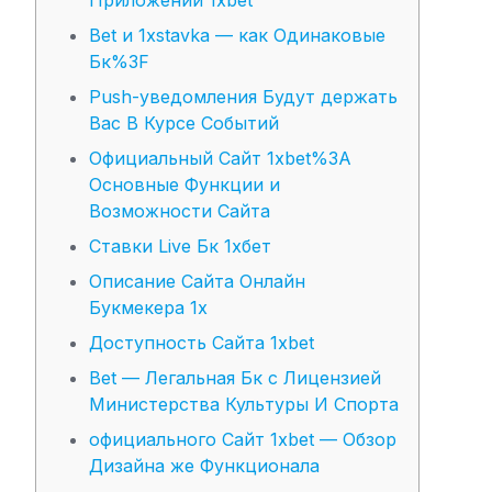
Приложении 1xbet
Bet и 1xstavka — как Одинаковые
Бк%3F
Push-уведомления Будут держать
Вас В Курсе Событий
Официальный Сайт 1xbet%3A
Основные Функции и
Возможности Сайта
Ставки Live Бк 1хбет
Описание Сайта Онлайн
Букмекера 1х
Доступность Сайта 1xbet
Bet — Легальная Бк с Лицензией
Министерства Культуры И Спорта
официального Сайт 1xbet — Обзор
Дизайна же Функционала