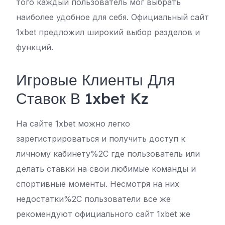
того каждый пользователь мог выбрать
наиболее удобное для себя. Официальный сайт
1xbet предложил широкий выбор разделов и
функций.
Игровые Клиенты Для
Ставок В 1xbet Kz
На сайте 1xbet можно легко
зарегистрироваться и получить доступ к
личному кабинету%2C где пользователь или
делать ставки на свои любимые команды и
спортивные моменты. Несмотря на них
недостатки%2C пользователи все же
рекомендуют официального сайт 1xbet же