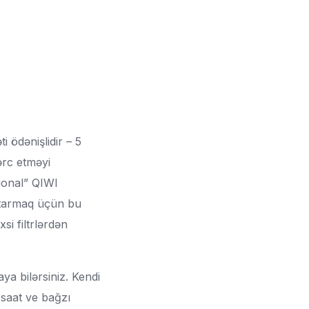
i ödənişlidir – 5
rc etməyi
ional” QIWI
xtarmaq üçün bu
si filtrlərdən
a bilərsiniz. Kendi
 saat ve bağzı