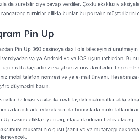
la da sürebilir diye cevap verdiler. Çoxlu eksklüziv aksiy
 rəngarəng turnirlər elliklə bunlar bu portalın müştərilərini g
qram Pin Up
azdan Pin Up 360 casinoya daxil ola biləcəyinizi unutmayın 
 versiyadan və ya Android və ya IOS üçün tətbiqdən. Bun
üçün istifadəçi adınızı və şifrənizi növ daxil edin. Login – 
iniz mobil telefon nömrəsi və ya e-mail ünvanı. Hesabınıza d
a şifrə düyməsini basın.
suallar bölməsi vasitəsilə xeyli faydalı məlumatlar əldə etmə
uzdan istifadə edərək sizi əla bonuslarla mükafatlandıra
 Up casino elliklə oyuncaq, eləcə də idman bahis olacaq.
 maksimum mükafatın ölçüsü (sabit və ya mütərəqqi cekpotla
işləməyəcək.