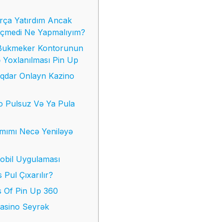
rça Yatırdım Ancak
çmedi Ne Yapmalıyım?
 Bukmeker Kontorunun
ə Yoxlanılması Pin Up
qdar Onlayn Kazino
o Pulsuz Və Ya Pula
mımı Necə Yeniləyə
obil Uygulaması
Pul Çıxarılır?
 Of Pin Up 360
asino Seyrək