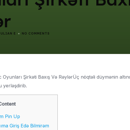
ər
JULIAN E
NO COMMENTS
Oyunları Şirkəti Baxış Və Rəylər
Üç nöqtəli düymənin altı
 yerləşdirib.
Content
am Pin Up
ma Giriş Edə Bilmirəm