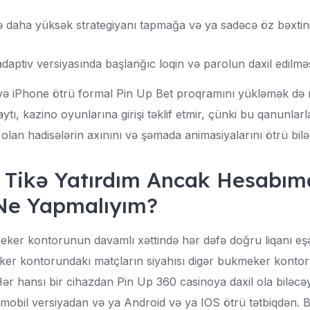
ə daha yüksək strategiyanı tapmağa və ya sadəcə öz bəxti
aptiv versiyasında başlanğıc loqin və parolun daxil edilməsi 
və iPhone ötrü formal Pin Up Bet proqramını yükləmək d
ı, kazino oyunlarına girişi təklif etmir, çünki bu qanunlar
olan hadisələrin axınını və şəmada animasiyalarını ötrü bilər
Tikə Yatırdım Ancak Hesabım
Ne Yapmalıyım?
ker kontorunun davamlı xəttində hər dəfə doğru liqanı eş
er kontorundakı matçların siyahısı digər bukmeker kontorl
Hər hansı bir cihazdan Pin Up 360 casinoya daxil ola biləcə
 mobil versiyadan və ya Android və ya IOS ötrü tətbiqdən.