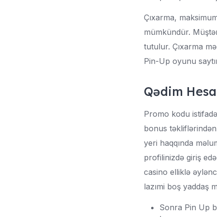
Çıxarma, maksimum 
mümkündür. Müştəri
tutulur. Çıxarma mə
Pin-Up oyunu saytın
Qədim Hesa
Promo kodu istifadə
bonus təkliflərindən
yeri haqqında məlum
profilinizdə giriş e
casino elliklə əylə
lazımi boş yaddaş m
Sonra Pin Up b